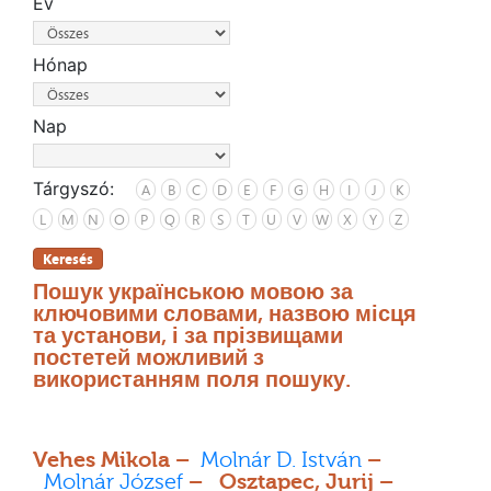
Év
Hónap
Nap
Tárgyszó:
A
B
C
D
E
F
G
H
I
J
K
L
M
N
O
P
Q
R
S
T
U
V
W
X
Y
Z
Keresés
Пошук українською мовою за
ключовими словами, назвою місця
та установи, і за прізвищами
постетей можливий з
використанням поля пошуку.
Vehes Mikola –
Molnár D. István
–
Molnár József
– Osztapec, Jurij –