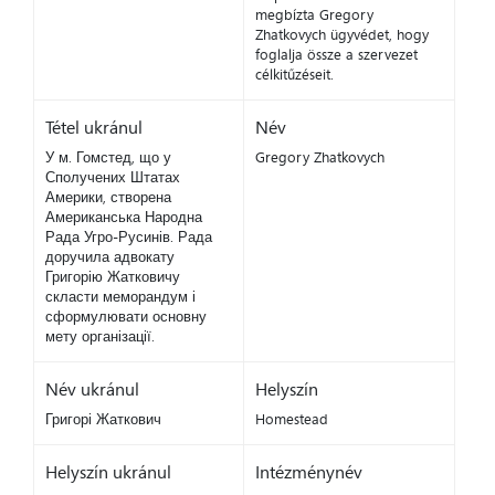
megbízta Gregory
Zhatkovych ügyvédet, hogy
foglalja össze a szervezet
célkitűzéseit.
Tétel ukránul
Név
У м. Гомстед, що у
Gregory Zhatkovych
Сполучених Штатах
Америки, створена
Американська Народна
Рада Угро-Русинів. Рада
доручила адвокату
Григорію Жатковичу
скласти меморандум і
сформулювати основну
мету організації.
Név ukránul
Helyszín
Григорі Жаткович
Homestead
Helyszín ukránul
Intézménynév