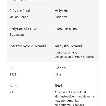
Név ukránul
Helyszín
Йенов Сабов
Budapest
Helyszín ukránul
Intézménynév
Будапешт
Intézménynév ukránul
Tárgyszó ukránul
греко-католики,
використання мови у церкві
Év
Hónap
1918.
július
Nap
Tétel
23.
Az egyesült államokbeli
Homesteadben megalakult a
Ruszinok Amerikai
Néptanácsa. A tanács