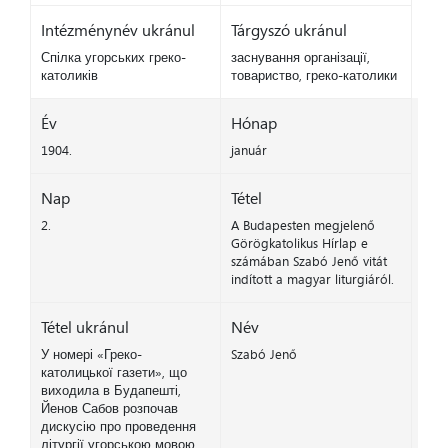
Intézménynév ukránul
Tárgyszó ukránul
Спілка угорських греко-
заснування організації,
католиків
товариство, греко-католики
Év
Hónap
1904.
január
Nap
Tétel
2.
A Budapesten megjelenő
Görögkatolikus Hírlap e
számában Szabó Jenő vitát
indított a magyar liturgiáról.
Tétel ukránul
Név
У номері «Греко-
Szabó Jenő
католицької газети», що
виходила в Будапешті,
Йенов Сабов розпочав
дискусію про проведення
літургії угорською мовою.