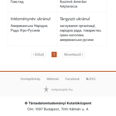
Гомстед
Ruszinok Amerikai
Néptanácsa
Intézménynév ukránul
Tárgyszó ukránul
Американська Народна
заснування організації,
Рада Угро-Русинів
народна рада, товариство,
греко-католики,
американськи русини
Előző
1
Következő
Honlaptérkép
Webmail
Facebook
RSS
© Társadalomtudományi Kutatóközpont
Cím: 1097 Budapest, Tóth Kálmán u. 4.