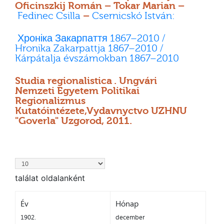
Oficinszkij Román – Tokar Marian –
Fedinec Csilla
–
Csernicskó István:
Хроніка Закарпаття 1867–2010 /
Hronika Zakarpattja 1867–2010 /
Kárpátalja évszámokban 1867–2010
Studia regionalistica . Ungvári
Nemzeti Egyetem Politikai
Regionalizmus
Kutatóintézete,Vydavnyctvo UZHNU
"Goverla" Uzgorod, 2011.
találat oldalanként
Év
Hónap
1902.
december