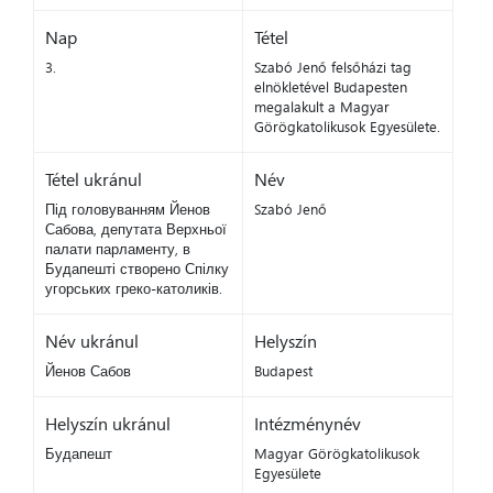
Nap
Tétel
3.
Szabó Jenő felsőházi tag
elnökletével Budapesten
megalakult a Magyar
Görögkatolikusok Egyesülete.
Tétel ukránul
Név
Під головуванням Йенов
Szabó Jenő
Сабова, депутата Верхньої
палати парламенту, в
Будапешті створено Спілку
угорських греко-католиків.
Név ukránul
Helyszín
Йенов Сабов
Budapest
Helyszín ukránul
Intézménynév
Будапешт
Magyar Görögkatolikusok
Egyesülete