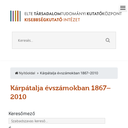
Nyitóoldal
Kárpátalja évszámokban 1867–2010
Kárpátalja évszámokban 1867–
2010
Keresőmező