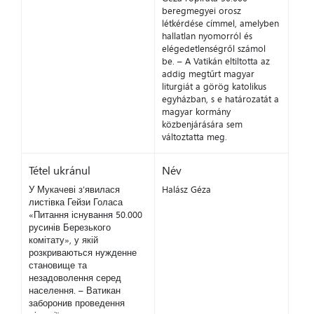
beregmegyei orosz
létkérdése címmel, amelyben
hallatlan nyomorról és
elégedetlenségről számol
be. – A Vatikán eltiltotta az
addig megtűrt magyar
liturgiát a görög katolikus
egyházban, s e határozatát a
magyar kormány
közbenjárására sem
változtatta meg.
Tétel ukránul
Név
У Мукачеві з’явилася
Halász Géza
листівка Гейзи Голаса
«Питання існування 50.000
русинів Березького
комітату», у якій
розкриваються нужденне
становище та
незадоволення серед
населення. – Ватикан
заборонив проведення