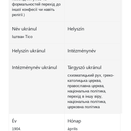
формальностей перехід до
іншої конфесії чи навіть
релігії.)
Név ukránul
Helyszín
Іштван Тісо
Helyszín ukránul
Intézménynév
Intézménynév ukránul
Tárgyszó ukránul
схизматицький рух, греко-
католицька церква,
православна церква,
національна політика,
перехід в іншу віру,
національна політика,
церковна політика
Év
Hónap
1904.
április