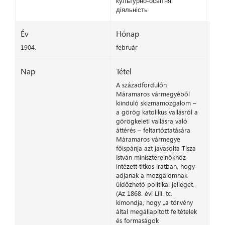
культурно-освітня
діяльність
Év
Hónap
1904.
február
Nap
Tétel
A századfordulón
Máramaros vármegyéből
kiinduló skizmamozgalom –
a görög katolikus vallásról a
görögkeleti vallásra való
áttérés – feltartóztatására
Máramaros vármegye
főispánja azt javasolta Tisza
István miniszterelnökhöz
intézett titkos iratban, hogy
adjanak a mozgalomnak
üldözhető politikai jelleget.
(Az 1868. évi LIII. tc.
kimondja, hogy „a törvény
által megállapított feltételek
és formaságok