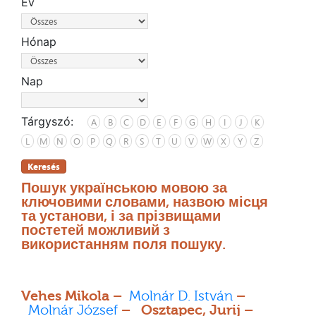
Év
Hónap
Nap
Tárgyszó:
A
B
C
D
E
F
G
H
I
J
K
L
M
N
O
P
Q
R
S
T
U
V
W
X
Y
Z
Keresés
Пошук українською мовою за
ключовими словами, назвою місця
та установи, і за прізвищами
постетей можливий з
використанням поля пошуку.
Vehes Mikola –
Molnár D. István
–
Molnár József
– Osztapec, Jurij –