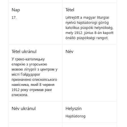
Nap
Tétel
17.
Létrejött a magyar liturgiai
nyelvű hajdúdorogi görög
katolikus püspöki helynökség,
mely 1912. június 8-án kapott
önálló püspökségi rangot.
Tétel ukránul
Név
У греко-католицьку
єпархію з угорською
мовою літургії з центром у
місті Гойдудорог
призначено єпископського
намісника, який 8 червня
1912 року отримав ранг
єпископа.
Név ukránul
Helyszín
Hajdúdorog