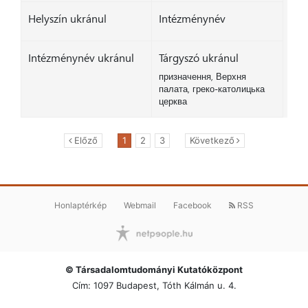
Helyszín ukránul
Intézménynév
Intézménynév ukránul
Tárgyszó ukránul
призначення, Верхня
палата, греко-католицька
церква
Előző
1
2
3
Következő
Honlaptérkép
Webmail
Facebook
RSS
© Társadalomtudományi Kutatóközpont
Cím: 1097 Budapest, Tóth Kálmán u. 4.