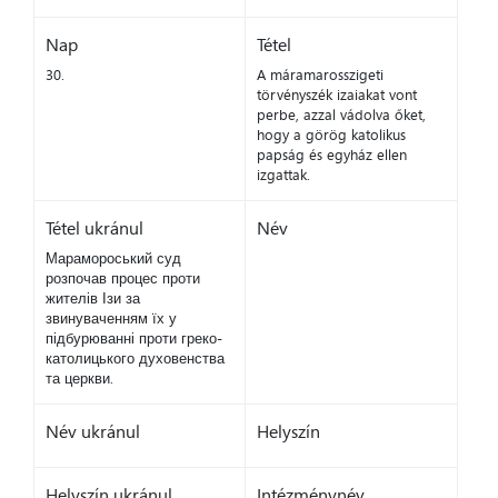
Nap
Tétel
30.
A máramarosszigeti
törvényszék izaiakat vont
perbe, azzal vádolva őket,
hogy a görög katolikus
papság és egyház ellen
izgattak.
Tétel ukránul
Név
Марамороський суд
розпочав процес проти
жителів Ізи за
звинуваченням їх у
підбурюванні проти греко-
католицького духовенства
та церкви.
Név ukránul
Helyszín
Helyszín ukránul
Intézménynév