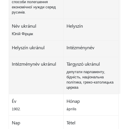
способи полегшення
економічної нужди серед
русинів.
Név ukránul
Helyszín
Юлій Фірцак
Helyszín ukránul
Intézménynév
Intézménynév ukránul
Tárgyszó ukránul
депутати парламенту,
бідність, національна
політика, греко-католицька
церква
Év
Hónap
1902.
április
Nap
Tétel