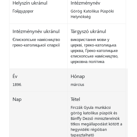
Helyszín ukránul
Intézménynév
Гойдудорог
Görög Katolikus Püspöki
Helynökség
Intézménynév ukránul
Tárgyszó ukránul
Єпископське намісництво
використання мови у
греко-католицької єпархії
церкві, греко-католицька
церква, Греко-католицьке
єпископське намісництво,
церковна політика
Év
Hónap
1896.
március
Nap
Tétel
Firczák Gyula munkácsi
görög katolikus püspök és
Bánffy Dezső miniszterelnök
titkos megállapodást kötött a
hegyvidéki régióban
tapasztalható