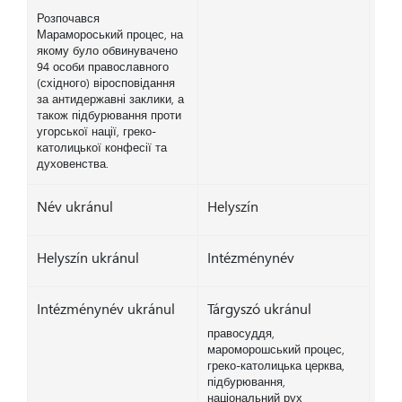
Розпочався
Марамороський процес, на
якому було обвинувачено
94 особи православного
(східного) віросповідання
за антидержавні заклики, а
також підбурювання проти
угорської нації, греко-
католицької конфесії та
духовенства.
Név ukránul
Helyszín
Helyszín ukránul
Intézménynév
Intézménynév ukránul
Tárgyszó ukránul
правосуддя,
мароморошський процес,
греко-католицька церква,
підбурювання,
національний рух