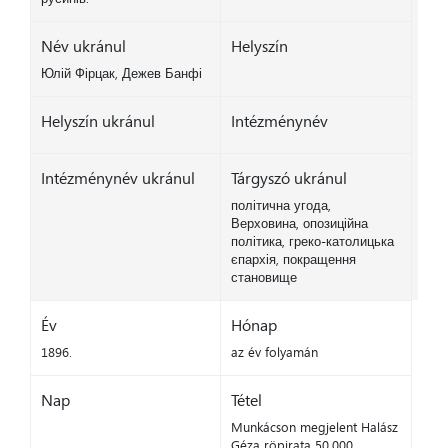
Név ukránul
Helyszín
Юлій Фірцак, Дежев Банфі
Helyszín ukránul
Intézménynév
Intézménynév ukránul
Tárgyszó ukránul
політична угода,
Верховина, опозиційна
політика, греко-католицька
єпархія, покращення
становище
Év
Hónap
1896.
az év folyamán
Nap
Tétel
Munkácson megjelent Halász
Géza röpirata 50.000