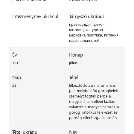
Intézménynév ukránul
Tárgyszó ukránul
правосуддя, греко-
католицька церква,
церковна політика, питання
національностей
Év
Hónap
1913.
július
Nap
Tétel
23.
Elkezdődött a máramarosi
per, melyben 94 görögkeleti
személyt fogtak perbe a
magyar állam elleni lázítás,
valamint a magyar nemzet, a
görög katolikus felekezet és
papság elleni izgatás címén.
Tétel ukránul
Név