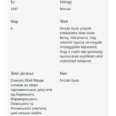
Év
Hónap
1897.
február
Nap
Tétel
4.
Firczák Gyula püspök
értekezletre hívta össze
Bereg, Máramaros, Ung,
valamint Ugocsa vármegyék
országgyűlési képviselőit,
hogy a ruszin nép gazdasági
nyomorának enyhítését célzó
eszközöket találjanak.
Tétel ukránul
Név
Єпископ Юлій Фірцак
Firczák Gyula
скликав на збори
парламентських депутатів
від Березького,
Марамороського,
Ужанського та
Угочанського комітатів,
щоб спільно знайти