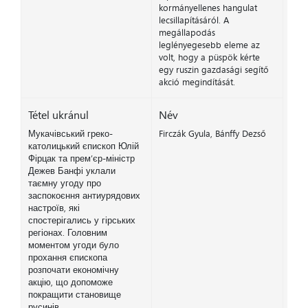
kormányellenes hangulat
lecsillapításáról. A
megállapodás
leglényegesebb eleme az
volt, hogy a püspök kérte
egy ruszin gazdasági segítő
akció megindítását.
Tétel ukránul
Név
Мукачівський греко-
Firczák Gyula, Bánffy Dezső
католицький єпископ Юлій
Фірцак та прем’єр-міністр
Дежев Банфі уклали
таємну угоду про
заспокоєння антиурядових
настроїв, які
спостерігались у гірських
регіонах. Головним
моментом угоди було
прохання єпископа
розпочати економічну
акцію, що допоможе
покращити становище
русинів.