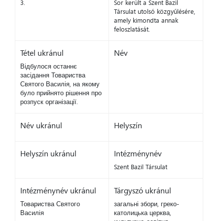
3.
Sor került a Szent Bazil
Társulat utolsó közgyűlésére,
amely kimondta annak
feloszlatását.
Tétel ukránul
Név
Відбулося останнє
засідання Товариства
Святого Василія, на якому
було прийнято рішення про
розпуск організації.
Név ukránul
Helyszín
Helyszín ukránul
Intézménynév
Szent Bazil Társulat
Intézménynév ukránul
Tárgyszó ukránul
Товариства Святого
загальні збори, греко-
Василія
католицька церква,