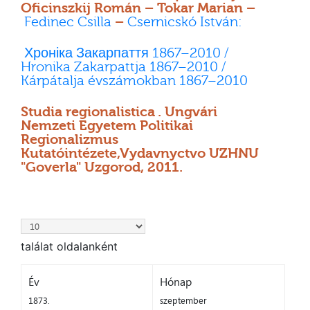
Oficinszkij Román – Tokar Marian –
Fedinec Csilla
–
Csernicskó István:
Хроніка Закарпаття 1867–2010 /
Hronika Zakarpattja 1867–2010 /
Kárpátalja évszámokban 1867–2010
Studia regionalistica . Ungvári
Nemzeti Egyetem Politikai
Regionalizmus
Kutatóintézete,Vydavnyctvo UZHNU
"Goverla" Uzgorod, 2011.
találat oldalanként
Év
Hónap
1873.
szeptember