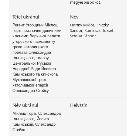
megyéspüspököt.
Tétel ukránul
Név
Регент Угорщини Міклош
Horthy Miklós, Ilniczky
Горті призначив довічними
Sándor, Kaminszki József,
членами Верхньої палати
Sztojka Sándor,
угорського парламенту
греко-католицького
прелата Олександра
Ільницького, голову
Центральної Руської
Народної Ради Йосифа
Камінського та єпископа
Мукачівської греко-
католицької єпархії
Олександра Стойку.
Név ukránul
Helyszín
Міклош Горті, Олександра
Ільницького, Йосиф
Камінський, Олександр
Стойка