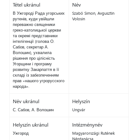
Tétel ukránul
Név
В Ужгороді Рада угорських
Szabó Simon, Avgusztin
рутенів, куди увійшли
Volosin
переважно священики
греко-католицької церкви
та окремі представники
інтелігенції (голова О.
Сабов, секретар А.
Волошин), ухвалила
рішення про цілісність
Угорщини і програму
розвитку Закарпаття в її
складі із забезпеченням
прав «нашого угрорусского
народа».
Név ukránul
Helyszín
С. Сабов, А. Волошин
Ungvár
Helyszín ukránul
Intézménynév
Ужгород
Magyarországi Rutének
Néptanácsa