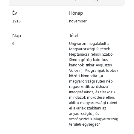
Év
Hónap
1918.
november
Nap
Tétel
6.
Ungváron megalakult a
Magyarországi Rutének
Néptanácsa (elnök Szabó
Simon görög katolikus
kanonok, titkár Avgusztin
Volosin). Programjuk többek
között kimondta: „A
magyarországi rutén nép
ragaszkodik az őshaza
integritásához, és tiltakozik
mindazok működése ellen,
akik a magyarországi rutént
el akarják szakítani az
anyaországtól, és
veszélyeztetik Magyarország
területi egységét.”