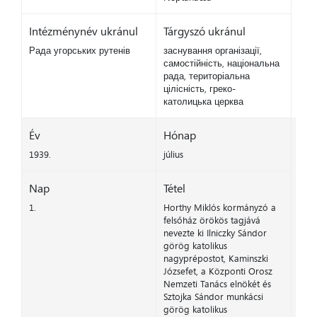
Intézménynév ukránul
Tárgyszó ukránul
Рада угорських рутенів
заснування організації,
самостійність, національна
рада, територіальна
цілісність, греко-
католицька церква
Év
Hónap
1939.
július
Nap
Tétel
1.
Horthy Miklós kormányzó a
felsőház örökös tagjává
nevezte ki Ilniczky Sándor
görög katolikus
nagyprépostot, Kaminszki
Józsefet, a Központi Orosz
Nemzeti Tanács elnökét és
Sztojka Sándor munkácsi
görög katolikus