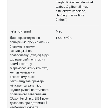
megtartásával mindenkinek
szabadságában áll más
hitfelekezet kebelébe,
illetőleg más vallásra
áttérni”.)
Tétel ukránul
Név
Для перешкоджання
Tisza István,
поширенню руху «схизми»
(перехід із греко-
католицької на
православну (східну) віру),
що взяв свій початок на
зламі століть у
Марамороському комітаті,
жупан комітату у
секретному листі
рекомендував прем’єр-
міністру Іштвану Тісо
надати рухові негативного
політичного забарвлення.
(Закон № LIII від 1868 року
дозволяв при дотриманні
необхідних умов та