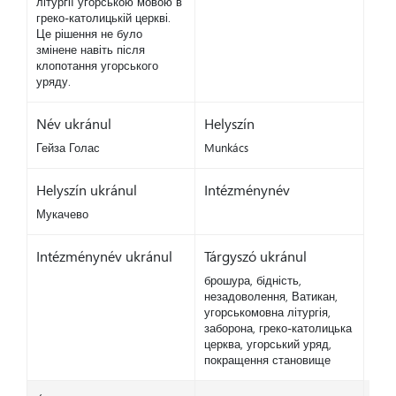
літургії угорською мовою в
греко-католицькій церкві.
Це рішення не було
змінене навіть після
клопотання угорського
уряду.
Név ukránul
Helyszín
Гейза Голас
Munkács
Helyszín ukránul
Intézménynév
Мукачево
Intézménynév ukránul
Tárgyszó ukránul
брошура, бідність,
незадоволення, Ватикан,
угорськомовна літургія,
заборона, греко-католицька
церква, угорський уряд,
покращення становище