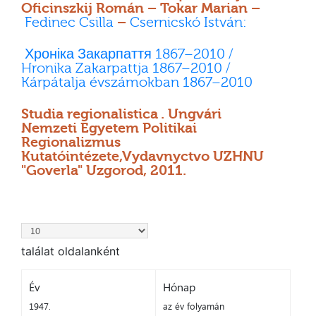
Oficinszkij Román – Tokar Marian –
Fedinec Csilla
–
Csernicskó István:
Хроніка Закарпаття 1867–2010 /
Hronika Zakarpattja 1867–2010 /
Kárpátalja évszámokban 1867–2010
Studia regionalistica . Ungvári
Nemzeti Egyetem Politikai
Regionalizmus
Kutatóintézete,Vydavnyctvo UZHNU
"Goverla" Uzgorod, 2011.
találat oldalanként
Év
Hónap
1947.
az év folyamán