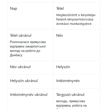
Nap
Tétel
Megkezdődött a kárpátaljai
fiatalok kényszertoborzása
donbászi munkavégzésre.
Tétel ukránul
Név
Розпочалася примусова
відправка закарпатської
молоді на роботи до
Донбасу.
Név ukránul
Helyszín
Helyszín ukránul
Intézménynév
Intézménynév ukránul
Tárgyszó ukránul
молодь, примусова
відправка, робота на