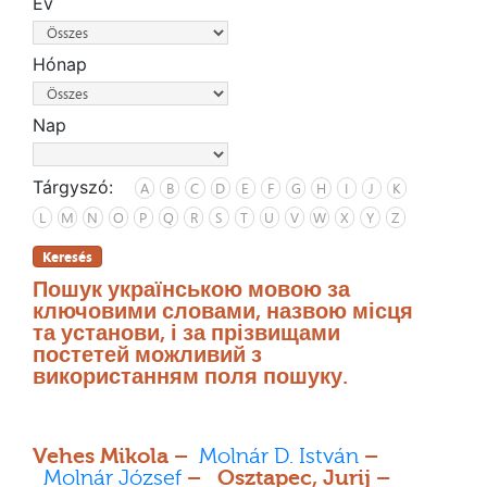
Év
Hónap
Nap
Tárgyszó:
A
B
C
D
E
F
G
H
I
J
K
L
M
N
O
P
Q
R
S
T
U
V
W
X
Y
Z
Keresés
Пошук українською мовою за
ключовими словами, назвою місця
та установи, і за прізвищами
постетей можливий з
використанням поля пошуку.
Vehes Mikola –
Molnár D. István
–
Molnár József
– Osztapec, Jurij –