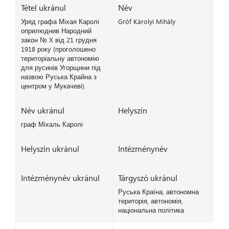
Tétel ukránul
Név
Уряд графа Міхая Каролі
Gróf Károlyi Mihály
оприлюднив Народний
закон № X від 21 грудня
1918 року (проголошено
територіальну автономію
для русинів Угорщини під
назвою Руська Крайна з
центром у Мукачеві).
Név ukránul
Helyszín
граф Міхаль Каролі
Helyszín ukránul
Intézménynév
Intézménynév ukránul
Tárgyszó ukránul
Руська Країна, автономна
територія, автономія,
національна політика