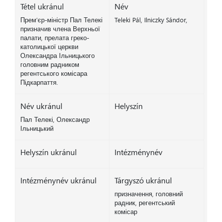
Tétel ukránul
Név
Прем’єр-міністр Пал Телекі
Teleki Pál, Ilniczky Sándor,
призначив члена Верхньої
палати, прелата греко-
католицької церкви
Олександра Ільницького
головним радником
регентського комісара
Підкарпаття.
Név ukránul
Helyszín
Пал Телекі, Олександр
Ільницький
Helyszín ukránul
Intézménynév
Intézménynév ukránul
Tárgyszó ukránul
призначення, головний
радник, регентський
комісар