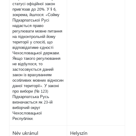
статусі офіційної закон
прив’язав до 20%. У § 6,
зокрема, йшлося: «Сойму
Підкарпатської Русі
надається право
регулювати мовне питання
на підконтрольній йому
території у спосіб, що
відповідатиме єдності
Чехословацької держави.
Якщо такого регулювання
не відбулося, то
застосовується даний
закон із врахуванням
особливих мовних відносин
даної території». У законі
про вибори (№ 123)
Підкарпатська Русь
визначається як 23-ій
виборчий округ
Чехословацької
Республіки.
Név ukránul
Helyszín