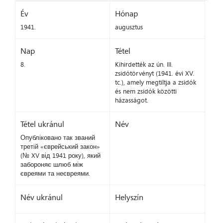
Év
Hónap
1941.
augusztus
Nap
Tétel
8.
Kihirdették az ún. III.
zsidótörvényt (1941. évi XV.
tc.), amely megtiltja a zsidók
és nem zsidók közötti
házasságot.
Tétel ukránul
Név
Опубліковано так званий
третій «єврейський закон»
(№ XV від 1941 року), який
забороняє шлюб між
євреями та неєвреями.
Név ukránul
Helyszín