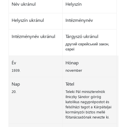
Név ukránul
Helyszín
Helyszín ukránul
Intézménynév
Intézménynév ukránul
Tárgyszó ukránul
другий єврейський закон,
євреї
Év
Hónap
1939.
november
Nap
Tétel
20.
Teleki Pál miniszterelnök
Ilniczky Sándor görög
katolikus nagyprépostot és
felsőházi tagot a Kárpátaljai
kormányzói biztos mellé
főtanácsadónak nevezte ki.