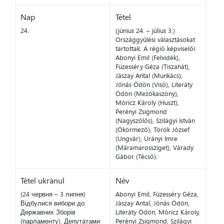
Nap
Tétel
24.
(június 24. – július 3.)
Országgyűlési választásokat
tartottak. A régió képviselői:
Abonyi Emil (Felvidék),
Füzesséry Géza (Tiszahát),
Jászay Antal (Munkács),
Jónás Ödön (Visó), Literáty
Ödön (Mezőkaszony),
Móricz Károly (Huszt),
Perényi Zsigmond
(Nagyszőlős), Szilágyi István
(Ökörmező), Török József
(Ungvár), Urányi Imre
(Máramarossziget), Várady
Gábor (Técső).
Tétel ukránul
Név
(24 червня – 3 липня)
Abonyi Emil, Füzesséry Géza,
Відбулися вибори до
Jászay Antal, Jónás Ödön,
Державних Зборів
Literáty Ödön, Móricz Károly,
(парламенту). Депутатами
Perényi Zsigmond, Szilágyi