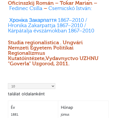
Oficinszkij Román – Tokar Marian –
Fedinec Csilla
–
Csernicskó István:
Хроніка Закарпаття 1867–2010 /
Hronika Zakarpattja 1867–2010 /
Kárpátalja évszámokban 1867–2010
Studia regionalistica . Ungvári
Nemzeti Egyetem Politikai
Regionalizmus
Kutatóintézete,Vydavnyctvo UZHNU
"Goverla" Uzgorod, 2011.
találat oldalanként
Év
Hónap
1881.
június