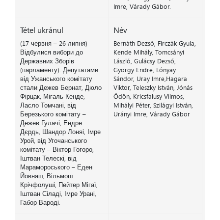
Imre, Várady Gábor.
Tétel ukránul
Név
(17 червня – 26 липня)
Bernáth Dezső, Firczák Gyula,
Відбулися вибори до
Kende Mihály, Tomcsányi
Державних Зборів
László, Gulácsy Dezső,
(парламенту). Депутатами
György Endre, Lónyay
від Ужанського комітату
Sándor, Uray Imre,Hagara
стали Дежев Бернат, Дюло
Viktor, Teleszky István, Jónás
Фірцак, Мігаль Кенде,
Ödön, Kricsfalusy Vilmos,
Ласло Томчані, від
Mihályi Péter, Szilágyi István,
Березького комітату –
Urányi Imre, Várady Gábor
Дежев Гулачі, Ендре
Дєрдь, Шандор Лоняі, Імре
Урой, від Угочанського
комітату – Віктор Гогоро,
Іштван Телескі, від
Марамороського – Еден
Йовнаш, Вільмош
Крічфолуші, Пейтер Мігаї,
Іштван Сіладі, Імре Урані,
Габор Вароді.