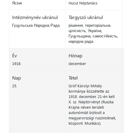
Ясіня
Hucul Néptanács
Intézménynév ukránul
Tárgyszó ukránul
Гуцульська Народна Рада
рішення, територіальна
цілісність, Україна,
Гуцульщина, самостійність,
народна рада
Év
Hónap
1918.
december
Nap
Tétel
25.
Gróf Károlyi Mihály
kormánya közzétette az
1918. december 21-én kelt
X. sz. Néptörvényt (Ruszka
Krajna néven területi
autonómiát biztosít a
magyarországi ruszinoknak,
központ: Munkács).