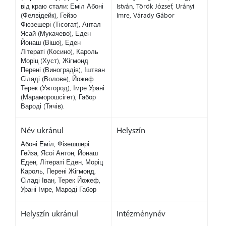
від краю стали: Еміл Абоні
István, Török József, Urányi
(Фелвідейк), Гейзо
Imre, Várady Gábor
Фюзешері (Тісогат), Антал
Ясай (Мукачево), Еден
Йонаш (Вішо), Еден
Літераті (Косино), Кароль
Моріц (Хуст), Жігмонд
Перені (Виноградів), Іштван
Сіладі (Волове), Йожеф
Терек (Ужгород), Імре Урані
(Мараморошсігет), Габор
Вароді (Тячів).
Név ukránul
Helyszín
Абоні Еміл, Фізешшері
Гейза, Ясоі Антон, Йонаш
Еден, Літераті Еден, Моріц
Кароль, Перені Жігмонд,
Сіладі Іван, Терек Йожеф,
Урані Імре, Мароді Габор
Helyszín ukránul
Intézménynév