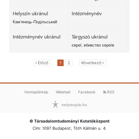
Helyszín ukránul
Intézménynév
Кам’янець-Подільський
Intézménynév ukránul
Tárgyszó ukránul
євреї, вбивство євреїв
Előző
1
2
Következő
Honlaptérkép
Webmail
Facebook
RSS
© Társadalomtudományi Kutatóközpont
Cím: 1097 Budapest, Tóth Kálmán u. 4.