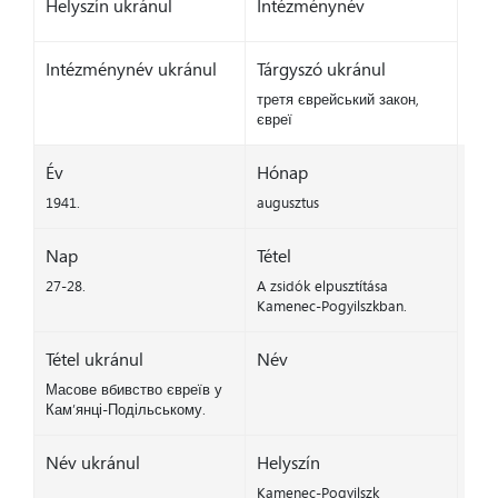
Helyszín ukránul
Intézménynév
Intézménynév ukránul
Tárgyszó ukránul
третя єврейський закон,
євреї
Év
Hónap
1941.
augusztus
Nap
Tétel
27-28.
A zsidók elpusztítása
Kamenec-Pogyilszkban.
Tétel ukránul
Név
Масове вбивство євреїв у
Кам’янці-Подільському.
Név ukránul
Helyszín
Kamenec-Pogyilszk