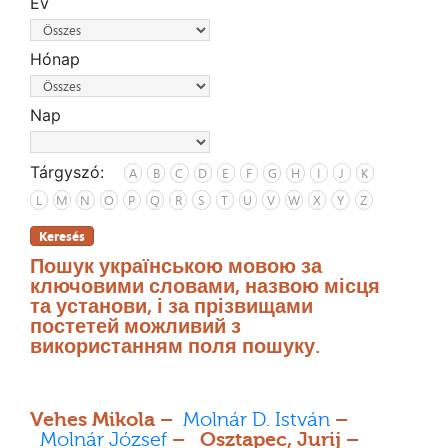
Év
Hónap
Nap
Tárgyszó:
A
B
C
D
E
F
G
H
I
J
K
L
M
N
O
P
Q
R
S
T
U
V
W
X
Y
Z
Keresés
Пошук українською мовою за
ключовими словами, назвою місця
та установи, і за прізвищами
постетей можливий з
використанням поля пошуку.
Vehes Mikola –
Molnár D. István
–
Molnár József
– Osztapec, Jurij –