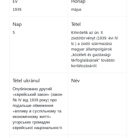
Év
Hónap
1939.
május
Nap
Tétel
5.
Kihirdetik az ún. II.
zsidótörvényt (1939. évi IV.
tc.) a zsidó származású
magyar állampolgárok
„közéleti és gazdasági
térfoglalásának” további
korlátozásáról.
Tétel ukránul
Név
Опубліковано другий
«єврейський закон» (закон
№ IV від 1939 року) про
подальше обмеження
«впливу в суспільному та
економічному житті»
угорських громадян
єврейської національності.