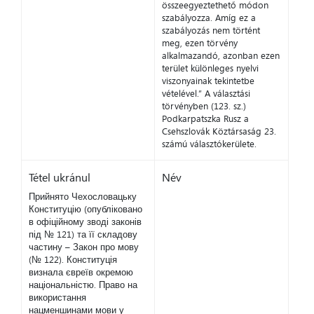
összeegyeztethető módon
szabályozza. Amíg ez a
szabályozás nem történt
meg, ezen törvény
alkalmazandó, azonban ezen
terület különleges nyelvi
viszonyainak tekintetbe
vételével.” A választási
törvényben (123. sz.)
Podkarpatszka Rusz a
Csehszlovák Köztársaság 23.
számú választókerülete.
Tétel ukránul
Név
Прийнято Чехословацьку
Конституцію (опубліковано
в офіційному зводі законів
під № 121) та її складову
частину – Закон про мову
(№ 122). Конституція
визнала євреїв окремою
національністю. Право на
використання
нацменшинами мови у