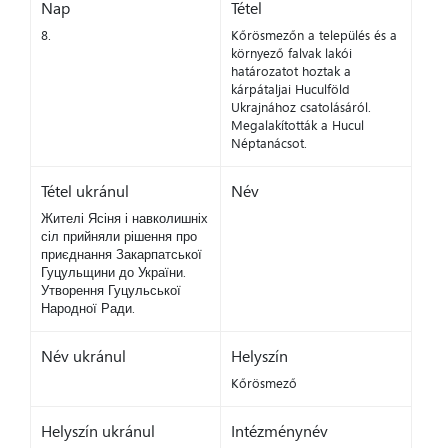
Nap
Tétel
8.
Kőrösmezőn a település és a
környező falvak lakói
határozatot hoztak a
kárpátaljai Huculföld
Ukrajnához csatolásáról.
Megalakították a Hucul
Néptanácsot.
Tétel ukránul
Név
Жителі Ясіня і навколишніх
сіл прийняли рішення про
приєднання Закарпатської
Гуцульщини до України.
Утворення Гуцульської
Народної Ради.
Név ukránul
Helyszín
Kőrösmező
Helyszín ukránul
Intézménynév