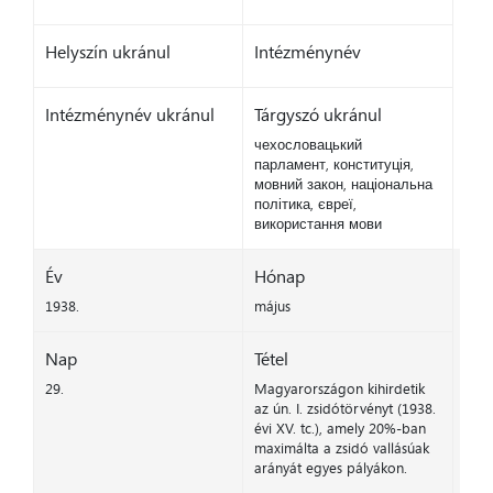
Helyszín ukránul
Intézménynév
Intézménynév ukránul
Tárgyszó ukránul
чехословацький
парламент, конституція,
мовний закон, національна
політика, євреї,
використання мови
Év
Hónap
1938.
május
Nap
Tétel
29.
Magyarországon kihirdetik
az ún. I. zsidótörvényt (1938.
évi XV. tc.), amely 20%-ban
maximálta a zsidó vallásúak
arányát egyes pályákon.