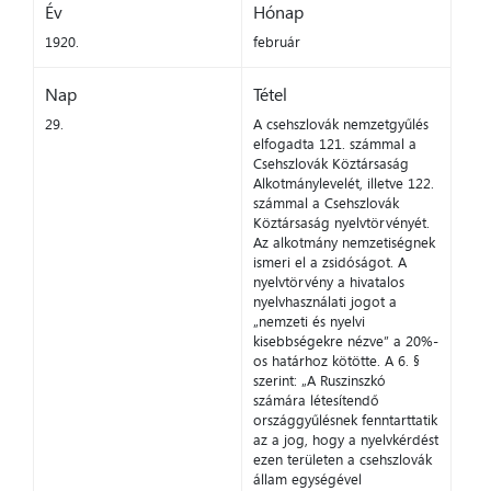
Év
Hónap
1920.
február
Nap
Tétel
29.
A csehszlovák nemzetgyűlés
elfogadta 121. számmal a
Csehszlovák Köztársaság
Alkotmánylevelét, illetve 122.
számmal a Csehszlovák
Köztársaság nyelvtörvényét.
Az alkotmány nemzetiségnek
ismeri el a zsidóságot. A
nyelvtörvény a hivatalos
nyelvhasználati jogot a
„nemzeti és nyelvi
kisebbségekre nézve” a 20%-
os határhoz kötötte. A 6. §
szerint: „A Ruszinszkó
számára létesítendő
országgyűlésnek fenntarttatik
az a jog, hogy a nyelvkérdést
ezen területen a csehszlovák
állam egységével