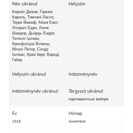
Név ukránul
Helyszín
Бернат Дежев, Горкані
Кароль, Томчані Ласло,
Терек Йожеф, Абоні Еміл,
Літераті Еден, Лоняі
Шандор, Дьнрдь Ендре,
Телескі Іштван,
Кричфолуші Вілмош,
Мігалі Петер, Сіладі
Іштван, Урані Імре, Вароді
Габор
Helyszín ukránul
Intézménynév
Intézménynév ukránul
Tárgyszó ukránul
парламентські вибори
Év
Hónap
1918.
november