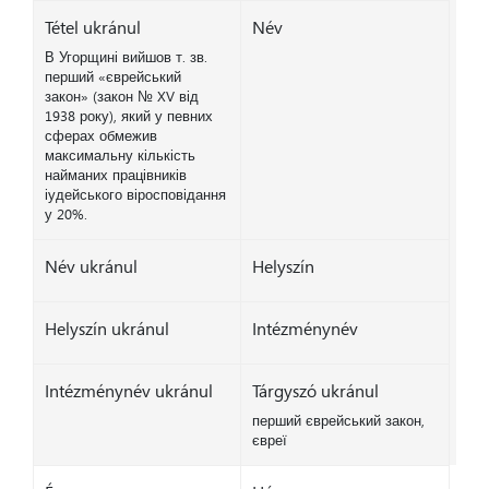
Tétel ukránul
Név
В Угорщині вийшов т. зв.
перший «єврейський
закон» (закон № XV від
1938 року), який у певних
сферах обмежив
максимальну кількість
найманих працівників
іудейського віросповідання
у 20%.
Név ukránul
Helyszín
Helyszín ukránul
Intézménynév
Intézménynév ukránul
Tárgyszó ukránul
перший єврейський закон,
євреї