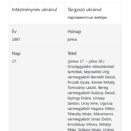
Intézménynév ukránul
Tárgyszó ukránul
парламентські вибори
Év
Hónap
1887.
június
Nap
Tétel
17.
(június 17. – július 26.)
Országgyűlési választásokat
tartottak, képviselők Ung
vármegyéből Bernáth Dezső,
Firczák Gyula, Kende Mihály,
Tomcsányi László, Bereg
vármegyéből Gulácsy Dezső,
György Endre, Lónyay
Sándor, Uray Imre, Ugocsa
vármegyéből Hagara Viktor,
Teleszky István, Máramaros
vármegyéből Jónás Ödön,
Kricsfalusy Vilmos, Mihályi
Péter, Szilágyi István, Urányi