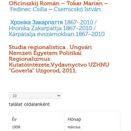
Oficinszkij Román – Tokar Marian –
Fedinec Csilla
–
Csernicskó István:
Хроніка Закарпаття 1867–2010 /
Hronika Zakarpattja 1867–2010 /
Kárpátalja évszámokban 1867–2010
Studia regionalistica . Ungvári
Nemzeti Egyetem Politikai
Regionalizmus
Kutatóintézete,Vydavnyctvo UZHNU
"Goverla" Uzgorod, 2011.
találat oldalanként
Év
Hónap
1958.
március