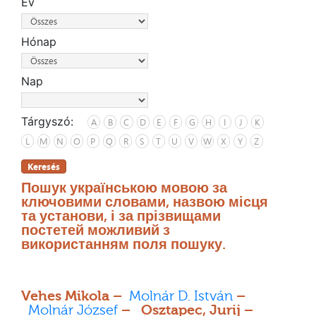
Év
Hónap
Nap
Tárgyszó:
A
B
C
D
E
F
G
H
I
J
K
L
M
N
O
P
Q
R
S
T
U
V
W
X
Y
Z
Keresés
Пошук українською мовою за
ключовими словами, назвою місця
та установи, і за прізвищами
постетей можливий з
використанням поля пошуку.
Vehes Mikola –
Molnár D. István
–
Molnár József
– Osztapec, Jurij –