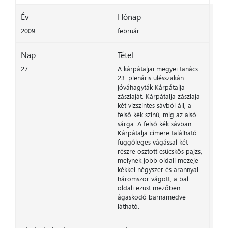
Év
Hónap
2009.
február
Nap
Tétel
27.
A kárpátaljai megyei tanács
23. plenáris ülésszakán
jóváhagyták Kárpátalja
zászlaját. Kárpátalja zászlaja
két vízszintes sávból áll, a
felső kék színű, míg az alsó
sárga. A felső kék sávban
Kárpátalja címere található:
függőleges vágással két
részre osztott csücskös pajzs,
melynek jobb oldali mezeje
kékkel négyszer és arannyal
háromszor vágott, a bal
oldali ezüst mezőben
ágaskodó barnamedve
látható.