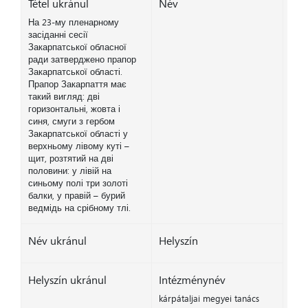
Tétel ukránul
Név
На 23-му пленарному
засіданні сесії
Закарпатської обласної
ради затверджено прапор
Закарпатської області.
Прапор Закарпаття має
такий вигляд: дві
горизонтальні, жовта і
синя, смуги з гербом
Закарпатської області у
верхньому лівому куті –
щит, розтятий на дві
половини: у лівій на
синьому полі три золоті
балки, у правій – бурий
ведмідь на срібному тлі.
Név ukránul
Helyszín
Helyszín ukránul
Intézménynév
kárpátaljai megyei tanács