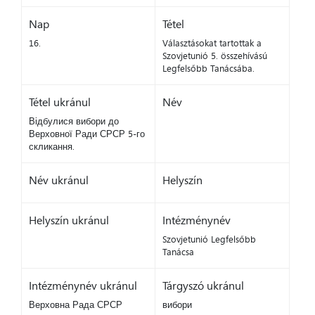
Nap
Tétel
16.
Választásokat tartottak a
Szovjetunió 5. összehívású
Legfelsőbb Tanácsába.
Tétel ukránul
Név
Відбулися вибори до
Верховної Ради СРСР 5-го
скликання.
Név ukránul
Helyszín
Helyszín ukránul
Intézménynév
Szovjetunió Legfelsőbb
Tanácsa
Intézménynév ukránul
Tárgyszó ukránul
Верховна Рада СРСР
вибори