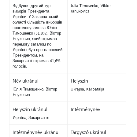
Відбувся другий тур
Julia Timosenko, Viktor
виборів Президента
Janukovics
України. У Закарпатській
області більшість виборців
проголосувало за Юлію
Тимошенко (51,8%). Віктор
Янукович, який отримав
перемогу загалом по
Україні і був проголошений
Президентом, на
Закарпатті отримав 41,6%
голосів.
Név ukránul
Helyszín
Юлія Тимошенко, Віктор
Ukrajna, Kárpátalja
Янукович
Helyszín ukránul
Intézménynév
Україна, Закарпаття
Intézménynév ukránul
Tárgyszó ukránul