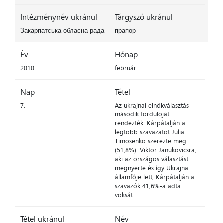
Intézménynév ukránul
Tárgyszó ukránul
Закарпатська обласна рада
прапор
Év
Hónap
2010.
február
Nap
Tétel
7.
Az ukrajnai elnökválasztás
második fordulóját
rendezték. Kárpátalján a
legtöbb szavazatot Julia
Timosenko szerezte meg
(51,8%). Viktor Janukovicsra,
aki az országos választást
megnyerte és így Ukrajna
államfője lett, Kárpátalján a
szavazók 41,6%-a adta
voksát.
Tétel ukránul
Név