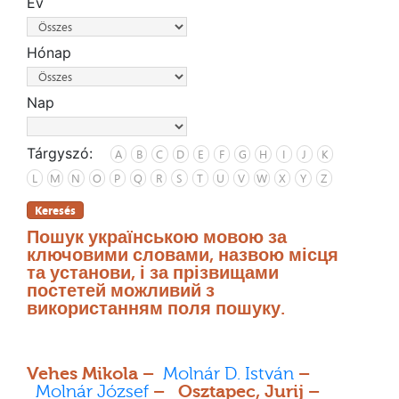
Év
Hónap
Nap
Tárgyszó:
A
B
C
D
E
F
G
H
I
J
K
L
M
N
O
P
Q
R
S
T
U
V
W
X
Y
Z
Keresés
Пошук українською мовою за
ключовими словами, назвою місця
та установи, і за прізвищами
постетей можливий з
використанням поля пошуку.
Vehes Mikola –
Molnár D. István
–
Molnár József
– Osztapec, Jurij –