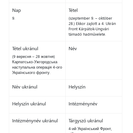
Nap
Tétel
9.
(szeptember 9. – október
28.) Ekkor zajlott a 4. Ukrán
Front Kárpátok-Ungvári
támadó hadművelete.
Tétel ukránul
Név
(9 вересня – 28 жовтня)
Карпатсько-Ужгородська
наступальна операція 4-ого
Українського фронту.
Név ukránul
Helyszín
Helyszín ukránul
Intézménynév
Intézménynév ukránul
Tárgyszó ukránul
4-ий Український Фронт,