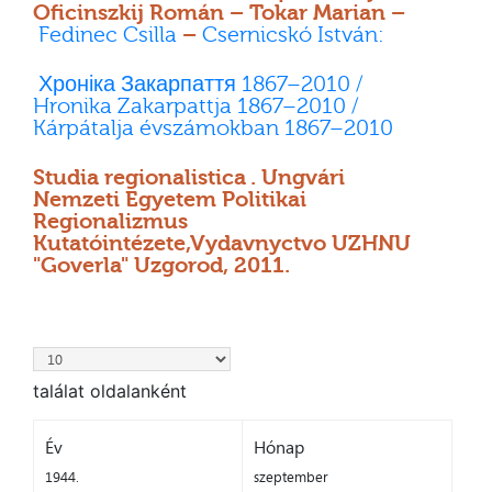
Oficinszkij Román – Tokar Marian –
Fedinec Csilla
–
Csernicskó István:
Хроніка Закарпаття 1867–2010 /
Hronika Zakarpattja 1867–2010 /
Kárpátalja évszámokban 1867–2010
Studia regionalistica . Ungvári
Nemzeti Egyetem Politikai
Regionalizmus
Kutatóintézete,Vydavnyctvo UZHNU
"Goverla" Uzgorod, 2011.
találat oldalanként
Év
Hónap
1944.
szeptember