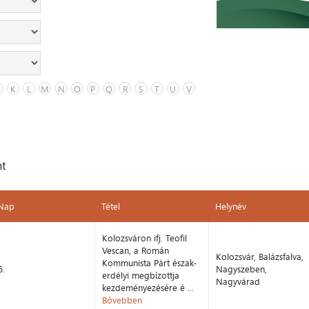
K
L
M
N
O
P
Q
R
S
T
U
V
nt
Nap
Tétel
Helynév
Nap
Tétel
Helynév
Kolozsváron ifj. Teofil
Vescan, a Román
Kolozsvár, Balázsfalva,
Kommunista Párt észak-
6.
Nagyszeben,
erdélyi megbízottja
Nagyvárad
kezdeményezésére é ...
Bővebben