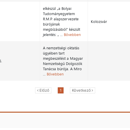
elkészül „a Bolyai
Tudományegyetem
R.M.P. alapszervezete
Kolozsvár
bürójának
megbízásából” készült
jelentés: „ ...
Bővebben
A nemzetiségi oktatás
ügyében tart
megbeszélést a Magyar
6.
Nemzetiségű Dolgozók
Tanácsa bürója. A Miro
...
Bővebben
Előző
1
Következő