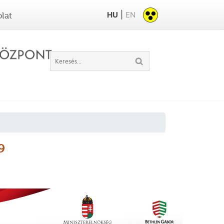
|
HU
EN
lat
9