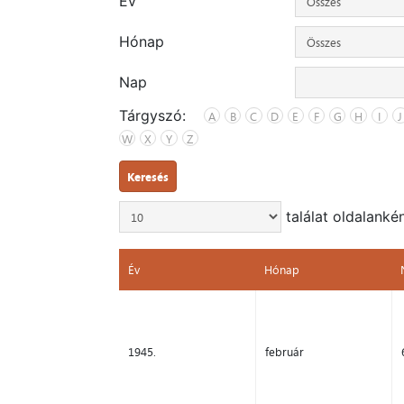
Év
Hónap
Nap
Tárgyszó:
A
B
C
D
E
F
G
H
I
J
W
X
Y
Z
Keresés
találat oldalanké
Év
Hónap
Év
Hónap
1945.
február