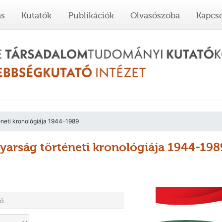
ás
Kutatók
Publikációk
Olvasószoba
Kapcso
neti kronológiája 1944-1989
arság történeti kronológiája 1944-198