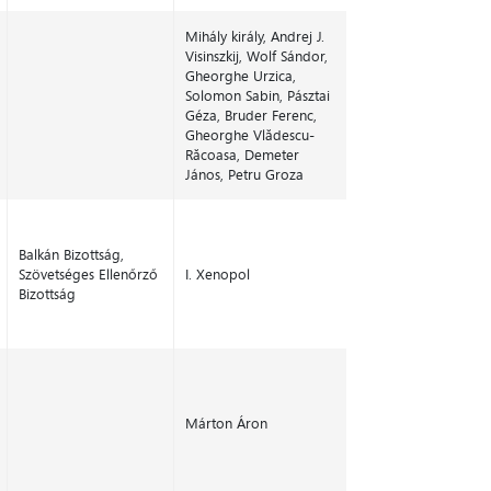
Mihály király, Andrej J.
Visinszkij, Wolf Sándor,
Gheorghe Urzica,
Solomon Sabin, Pásztai
Géza, Bruder Ferenc,
Gheorghe Vlădescu-
Răcoasa, Demeter
János, Petru Groza
Balkán Bizottság,
Szövetséges Ellenőrző
I. Xenopol
Bizottság
Márton Áron