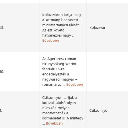
Kolozsváron tartja meg
a kormány kihelyezett
minisztertanácsi ülését.
13.
Kolozsvár
Az ezt követő
hatvanezres nagy ...
Bővebben
Az Agerpress román
hírügynökség szerint
február 15-re
30.
engedélyezték a
nagyváradi magyar –
román áruc ...
Bővebben
Csíksomlyón tartják a
korszak utolsó olyan
búcsúját, melyen
4.
Csíksomlyó
megtarthatják a
körmenetet is. A mintegy
...
Bővebben