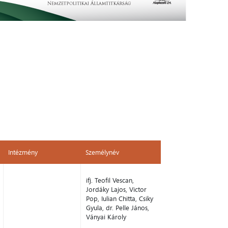
Intézmény
Személynév
Intézmény
Személynév
ifj. Teofil Vescan,
Jordáky Lajos, Victor
Pop, Iulian Chitta, Csiky
Gyula, dr. Pelle János,
Ványai Károly