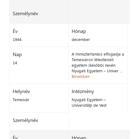
Személynév
Év
Hónap
1944.
december
Nap
A minisztertanács elfogadja a
Temesváron létesítendő
14.
egyetem (későbbi nevén
Nyugati Egyetem – Univer ...
Bővebben
Helynév
Intézmény
Temesvár
Nyugati Egyetem –
Universităţii de Vest
Személynév
Év
Hónap