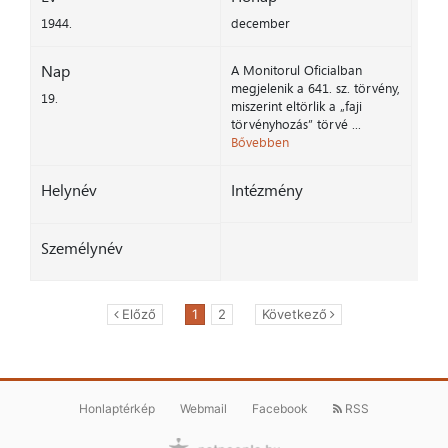
1944.
december
Nap
A Monitorul Oficialban
megjelenik a 641. sz. törvény,
19.
miszerint eltörlik a „faji
törvényhozás” törvé ...
Bővebben
Helynév
Intézmény
Személynév
Előző
1
2
Következő
Honlaptérkép
Webmail
Facebook
RSS