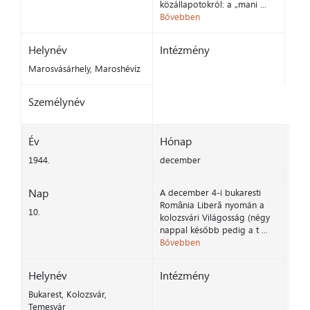
közállapotokról: a „mani ...
Bővebben
Helynév
Intézmény
Marosvásárhely, Maroshévíz
Személynév
Év
Hónap
1944.
december
Nap
A december 4-i bukaresti
România Liberă nyomán a
10.
kolozsvári Világosság (négy
nappal később pedig a t ...
Bővebben
Helynév
Intézmény
Bukarest, Kolozsvár,
Temesvár