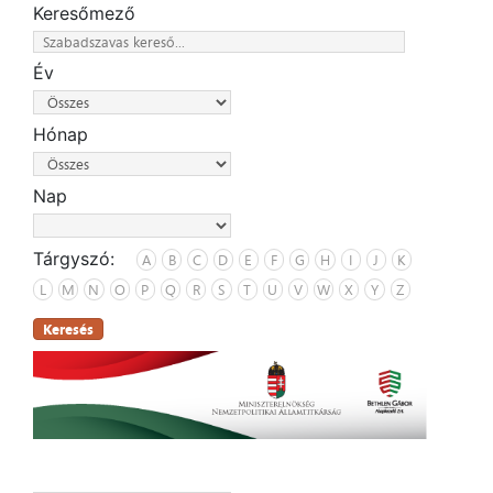
Keresőmező
Év
Hónap
Nap
Tárgyszó:
A
B
C
D
E
F
G
H
I
J
K
L
M
N
O
P
Q
R
S
T
U
V
W
X
Y
Z
Keresés