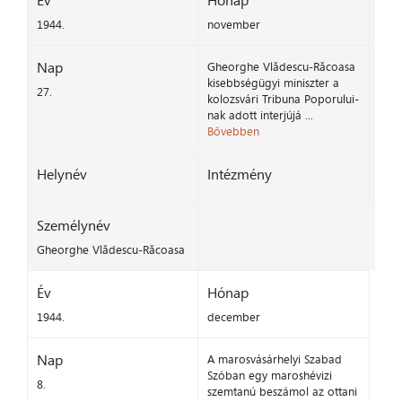
Év
Hónap
1944.
november
Nap
Gheorghe Vlădescu-Răcoasa
kisebbségügyi miniszter a
27.
kolozsvári Tribuna Poporului-
nak adott interjújá ...
Bővebben
Helynév
Intézmény
Személynév
Gheorghe Vlădescu-Răcoasa
Év
Hónap
1944.
december
Nap
A marosvásárhelyi Szabad
Szóban egy maroshévizi
8.
szemtanú beszámol az ottani