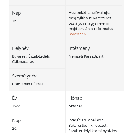
Nap
Huszonkét tanulóval újra
megnyílik a bukaresti hét
16.
osztályos magyar elemi,
majd ezután a református ...
Bővebben
Helynév
Intézmény
Bukarest, Észak-Erdély,
Nemzeti Parasztpárt
Csíkmadaras
Személynév
Constantin Eftimiu
Év
Hónap
1944.
október
Nap
Interjút ad Ionel Pop,
Bukarestben kinevezett
20.
észak-erdélyi kormánybiztos