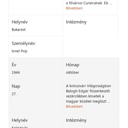
a fővárosi Curierulnak. Eb ...
Bővebben
Helynév
Intézmény
Bukarest
Személynév
Ionel Pop
Év
Hónap
1944.
október
Nap
A kolozsvári Világosságban
Balogh Edgár főszerkesztő
27.
vezércikkben követeli a
magyar közélet megtiszt ...
Bővebben
Helynév
Intézmény
Kolozsvár