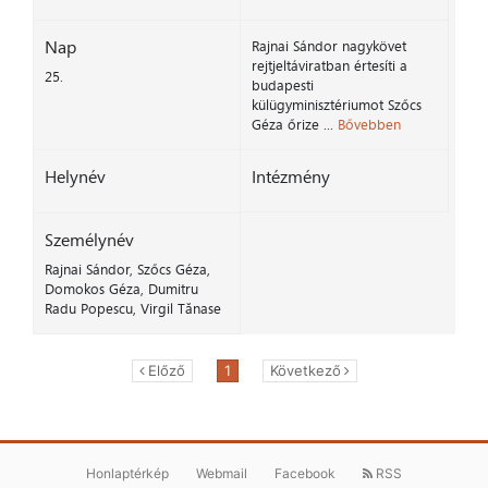
Nap
Rajnai Sándor nagykövet
rejtjeltáviratban értesíti a
25.
budapesti
külügyminisztériumot Szőcs
Géza őrize ...
Bővebben
Helynév
Intézmény
Személynév
Rajnai Sándor, Szőcs Géza,
Domokos Géza, Dumitru
Radu Popescu, Virgil Tănase
Előző
1
Következő
Honlaptérkép
Webmail
Facebook
RSS