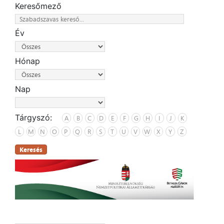
Keresőmező
Év
Hónap
Nap
Tárgyszó:
A
B
C
D
E
F
G
H
I
J
K
L
M
N
O
P
Q
R
S
T
U
V
W
X
Y
Z
Keresés