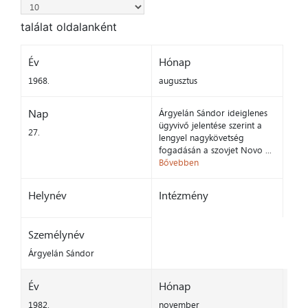
találat oldalanként
Év
Hónap
1968.
augusztus
Nap
Árgyelán Sándor ideiglenes
ügyvivő jelentése szerint a
27.
lengyel nagykövetség
fogadásán a szovjet Novo ...
Bővebben
Helynév
Intézmény
Személynév
Árgyelán Sándor
Év
Hónap
1982.
november