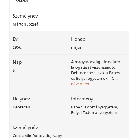
Sinfalván
Személynév
Márton József,
Év
Hónap
1956.
május
Nap
A magyarországi delegáció
látogatását viszonzandó,
9.
Debrecenbe utazik a Babeş
és Bolyai egyetemek – C ...
Bővebben
Helynév
Intézmény
Debrecen
Babe? Tudományegyetem,
Bolyai Tudományegyetem
Személynév
Constantin Daicoviciu, Nagy