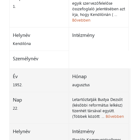
egyik szervezőfelelőse
1.
összefoglaló jelentésében azt
írja, hogy Kendilónán ( ...
Bővebben
Helynév
Intézmény
Kendilóna
Személynév
Év
Hónap
1952.
augusztus
Nap
Letartóztatják Bustya Dezsőt
(későbbi református lelkész)
22.
tizenhét társával együtt.
(Többek között: ...
Bővebben
Helynév
Intézmény
Illegális Kommunistaellenes