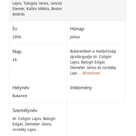
Lajos, Tulogdy János, Jancsó
Elemér, Kallós Miklós, Bodor
András
Év
Hónap
1956.
június
Nap
Bukarestben a hadbíróság
újratárgyalja dr. Csőgör
16.
Lajos, Balogh Edgár,
Demeter János és Jordáky
Lajo ...
Bővebben
Helynév
Intézmény
Bukarest
Személynév
dr. Csőgör Lajos, Balogh
Edgár, Demeter János,
Jordáky Lajos