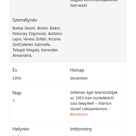
Szervezet
Személynév
Bustya Dezső, Bodor Ádám,
Palocsay Zsigmond, Asztalos
Lajos, Veress Zoltán, Kozma
Zsolt,Istenes Gabriella,
Telegdi Magda, Keresztes
Annamária,
Év
Hónap
1954.
december
Nap
Sinfalván éjjel letartóztatják
az 1953-ban büntetésből
7.
oda telepített – Márton
József csíkszentsimon ...
Bővebben
Helynév
Intézmény