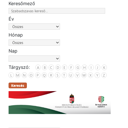
Keresőmező
Év
Hónap
Nap
Tárgyszó:
A
B
C
D
E
F
G
H
I
J
K
L
M
N
O
P
Q
R
S
T
U
V
W
X
Y
Z
Keresés