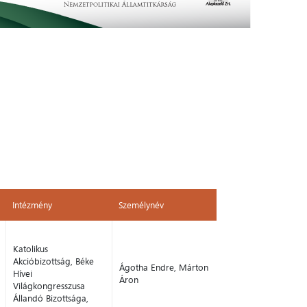
Intézmény
Személynév
Intézmény
Személynév
Katolikus
Akcióbizottság, Béke
Ágotha Endre, Márton
Hívei
Áron
Világkongresszusa
Állandó Bizottsága,