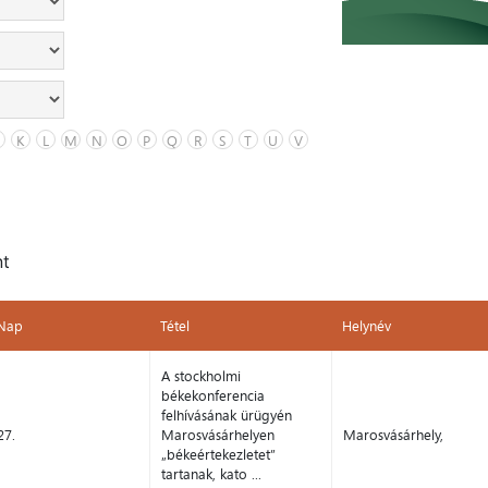
K
L
M
N
O
P
Q
R
S
T
U
V
nt
Nap
Tétel
Helynév
Nap
Tétel
Helynév
A stockholmi
békekonferencia
felhívásának ürügyén
27.
Marosvásárhelyen
Marosvásárhely,
„békeértekezletet”
tartanak, kato ...