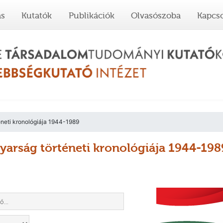
ás
Kutatók
Publikációk
Olvasószoba
Kapcso
neti kronológiája 1944-1989
arság történeti kronológiája 1944-198