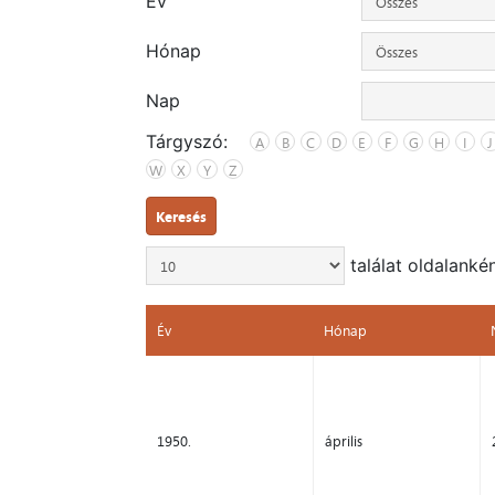
Év
Hónap
Nap
Tárgyszó:
A
B
C
D
E
F
G
H
I
J
W
X
Y
Z
Keresés
találat oldalanké
Év
Hónap
Év
Hónap
1950.
április