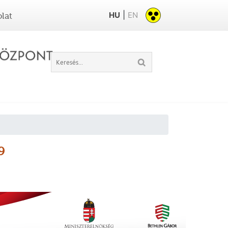
|
HU
EN
lat
9