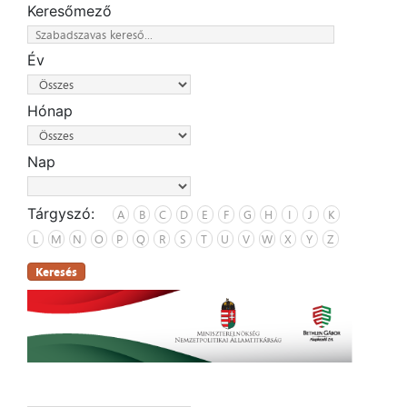
Keresőmező
Év
Hónap
Nap
Tárgyszó:
A
B
C
D
E
F
G
H
I
J
K
L
M
N
O
P
Q
R
S
T
U
V
W
X
Y
Z
Keresés