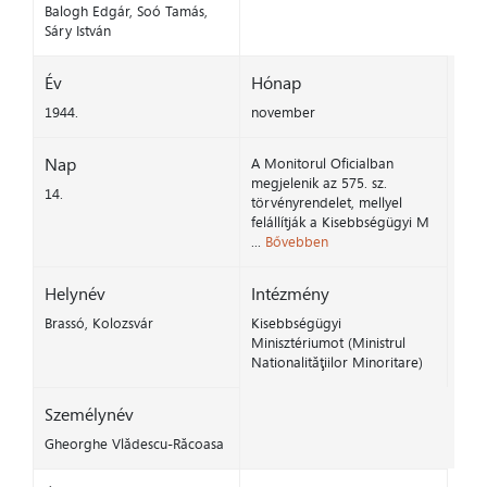
Balogh Edgár, Soó Tamás,
Sáry István
Év
Hónap
1944.
november
Nap
A Monitorul Oficialban
megjelenik az 575. sz.
14.
törvényrendelet, mellyel
felállítják a Kisebbségügyi M
...
Bővebben
Helynév
Intézmény
Brassó, Kolozsvár
Kisebbségügyi
Minisztériumot (Ministrul
Nationalităţiilor Minoritare)
Személynév
Gheorghe Vlădescu-Răcoasa