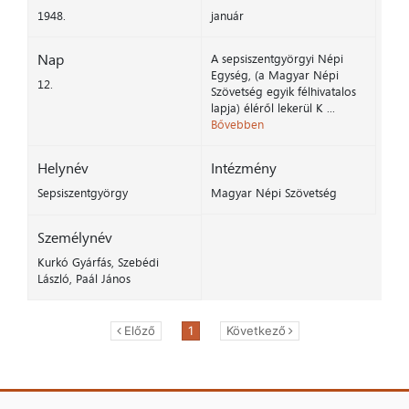
1948.
január
Nap
A sepsiszentgyörgyi Népi
Egység, (a Magyar Népi
12.
Szövetség egyik félhivatalos
lapja) éléről lekerül K ...
Bővebben
Helynév
Intézmény
Sepsiszentgyörgy
Magyar Népi Szövetség
Személynév
Kurkó Gyárfás, Szebédi
László, Paál János
Előző
1
Következő