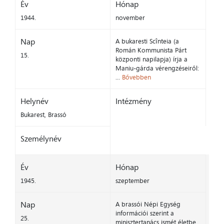
Év
Hónap
1944.
november
Nap
A bukaresti Scînteia (a
Román Kommunista Párt
15.
központi napilapja) írja a
Maniu-gárda vérengzéseiről:
...
Bővebben
Helynév
Intézmény
Bukarest, Brassó
Személynév
Év
Hónap
1945.
szeptember
Nap
A brassói Népi Egység
információi szerint a
25.
minisztertanács ismét életbe