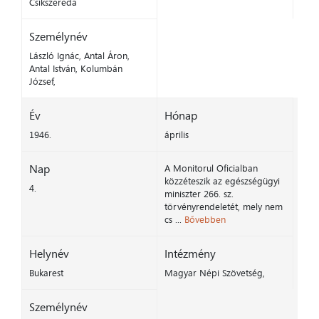
Csíkszereda
Személynév
László Ignác, Antal Áron,
Antal István, Kolumbán
József,
Év
Hónap
1946.
április
Nap
A Monitorul Oficialban
közzéteszik az egészségügyi
4.
miniszter 266. sz.
törvényrendeletét, mely nem
cs ...
Bővebben
Helynév
Intézmény
Bukarest
Magyar Népi Szövetség,
Személynév