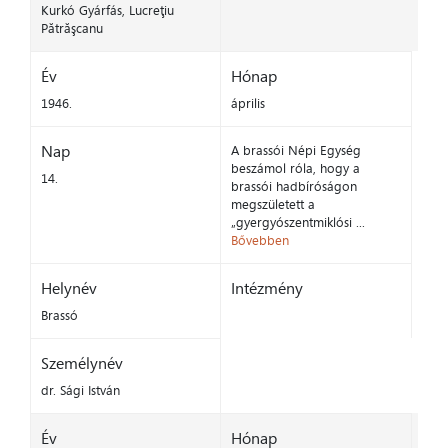
Kurkó Gyárfás, Lucreţiu
Pătrăşcanu
Év
Hónap
1946.
április
Nap
A brassói Népi Egység
beszámol róla, hogy a
14.
brassói hadbíróságon
megszületett a
„gyergyószentmiklósi ...
Bővebben
Helynév
Intézmény
Brassó
Személynév
dr. Sági István
Év
Hónap