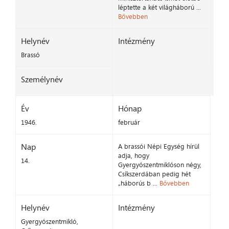
léptette a két világháború ...
Bővebben
Helynév
Intézmény
Brassó
Személynév
Év
Hónap
1946.
február
Nap
A brassói Népi Egység hírül
adja, hogy
14.
Gyergyószentmiklóson négy,
Csíkszerdában pedig hét
„háborús b ...
Bővebben
Helynév
Intézmény
Gyergyószentmikló,