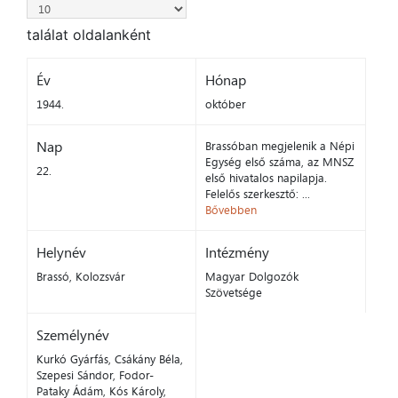
találat oldalanként
Év
Hónap
1944.
október
Nap
Brassóban megjelenik a Népi
Egység első száma, az MNSZ
22.
első hivatalos napilapja.
Felelős szerkesztő: ...
Bővebben
Helynév
Intézmény
Brassó, Kolozsvár
Magyar Dolgozók
Szövetsége
Személynév
Kurkó Gyárfás, Csákány Béla,
Szepesi Sándor, Fodor-
Pataky Ádám, Kós Károly,