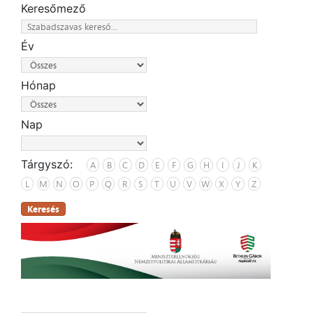
Keresőmező
Év
Hónap
Nap
Tárgyszó:
A
B
C
D
E
F
G
H
I
J
K
L
M
N
O
P
Q
R
S
T
U
V
W
X
Y
Z
Keresés