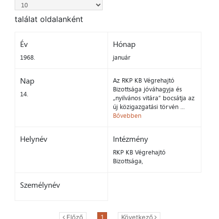
találat oldalanként
Év
Hónap
1968.
január
Nap
Az RKP KB Végrehajtó
Bizottsága jóváhagyja és
14.
„nyilvános vitára” bocsátja az
új közigazgatási törvén ...
Bővebben
Helynév
Intézmény
RKP KB Végrehajtó
Bizottsága,
Személynév
Előző
1
Következő