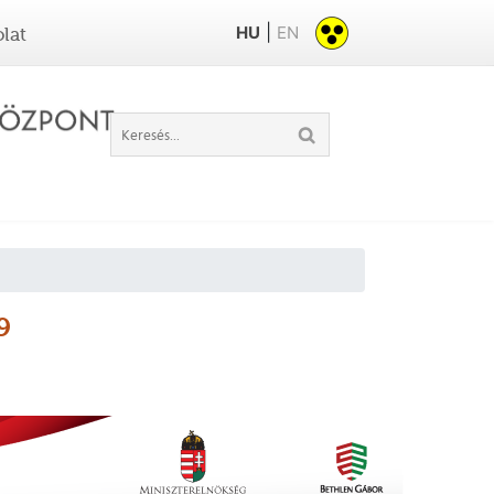
|
HU
EN
lat
9