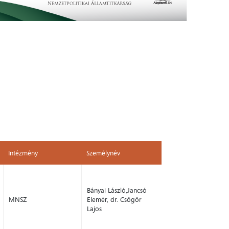
Intézmény
Személynév
Intézmény
Személynév
Bányai László,Jancsó
MNSZ
Elemér, dr. Csőgör
Lajos