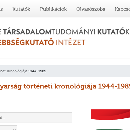
ás
Kutatók
Publikációk
Olvasószoba
Kapcso
neti kronológiája 1944-1989
arság történeti kronológiája 1944-198