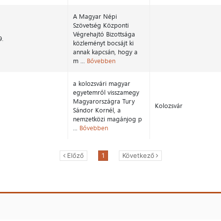
A Magyar Népi
Szövetség Központi
Végrehajtó Bizottsága
9.
közleményt bocsájt ki
annak kapcsán, hogy a
m ...
Bővebben
a kolozsvári magyar
egyetemről visszamegy
Magyarországra Tury
Kolozsvár
Sándor Kornél, a
nemzetközi magánjog p
...
Bővebben
Előző
1
Következő