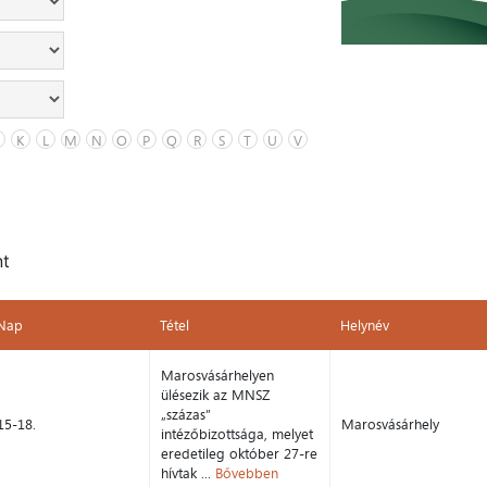
K
L
M
N
O
P
Q
R
S
T
U
V
nt
Nap
Tétel
Helynév
Nap
Tétel
Helynév
Marosvásárhelyen
ülésezik az MNSZ
„százas”
15-18.
Marosvásárhely
intézőbizottsága, melyet
eredetileg október 27-re
hívtak ...
Bővebben