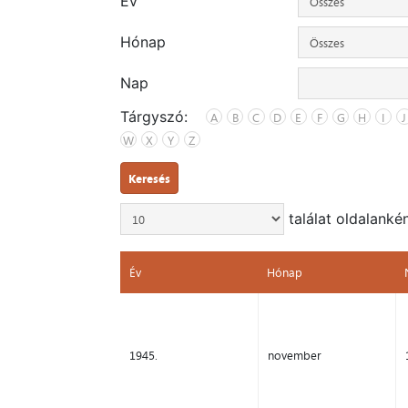
Év
Hónap
Nap
Tárgyszó:
A
B
C
D
E
F
G
H
I
J
W
X
Y
Z
Keresés
találat oldalanké
Év
Hónap
Év
Hónap
1945.
november