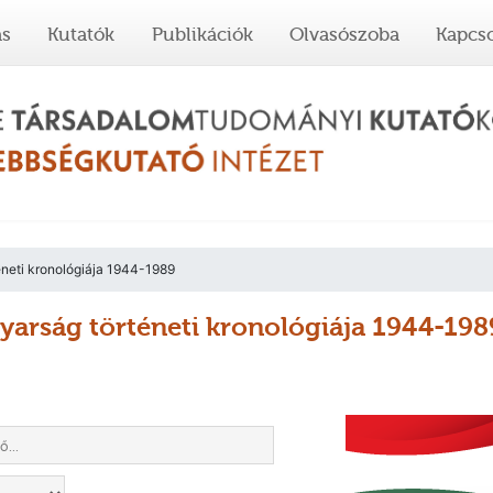
ás
Kutatók
Publikációk
Olvasószoba
Kapcso
neti kronológiája 1944-1989
arság történeti kronológiája 1944-198