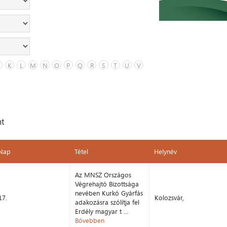
K
L
M
N
O
P
Q
R
S
T
U
V
nt
Nap
Tétel
Helynév
Nap
Tétel
Helynév
Az MNSZ Országos
Végrehajtó Bizottsága
nevében Kurkó Gyárfás
17.
Kolozsvár,
adakozásra szólítja fel
Erdély magyar t ...
Bővebben