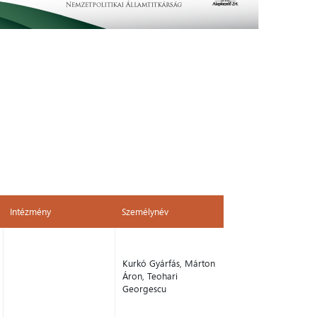
Intézmény
Személynév
Intézmény
Személynév
Kurkó Gyárfás, Márton
Áron, Teohari
Georgescu