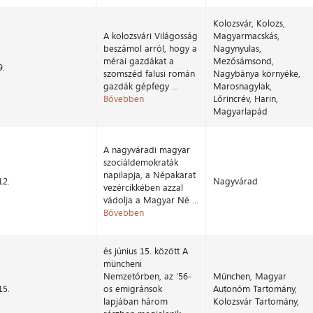
Kolozsvár, Kolozs,
A kolozsvári Világosság
Magyarmacskás,
beszámol arról, hogy a
Nagynyulas,
mérai gazdákat a
Mezősámsond,
9.
szomszéd falusi román
Nagybánya környéke,
gazdák gépfegy ...
Marosnagylak,
Bővebben
Lőrincrév, Harin,
Magyarlapád
A nagyváradi magyar
szociáldemokraták
napilapja, a Népakarat
12.
Nagyvárad
vezércikkében azzal
vádolja a Magyar Né ...
Bővebben
és június 15. között A
müncheni
Nemzetőrben, az '56-
München, Magyar
15.
os emigránsok
Autonóm Tartomány,
lapjában három
Kolozsvár Tartomány,