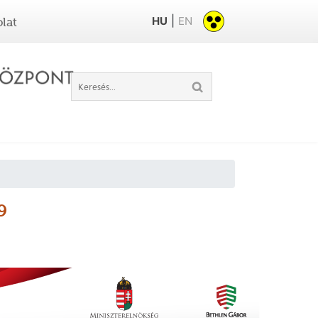
|
HU
EN
lat
9