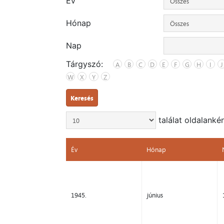
Év
Hónap
Nap
Tárgyszó:
A
B
C
D
E
F
G
H
I
J
W
X
Y
Z
Keresés
találat oldalanké
Év
Hónap
Év
Hónap
1945.
június