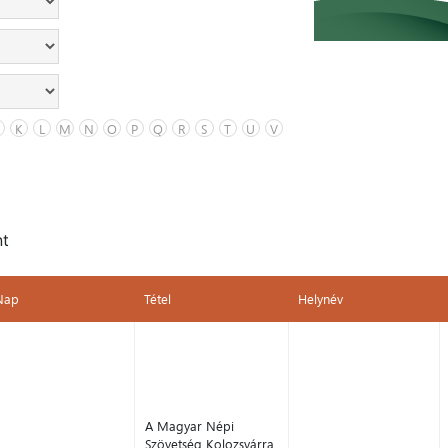
K
L
M
N
O
P
Q
R
S
T
U
V
nt
Nap
Tétel
Helynév
Nap
Tétel
Helynév
A Magyar Népi
Szövetség Kolozsvárra