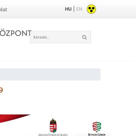
|
HU
EN
lat
9