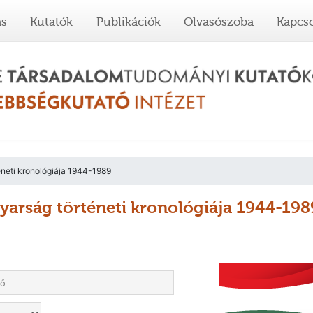
ás
Kutatók
Publikációk
Olvasószoba
Kapcso
neti kronológiája 1944-1989
arság történeti kronológiája 1944-198