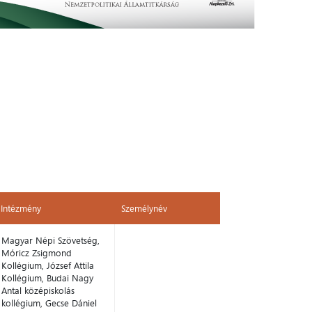
Intézmény
Személynév
Intézmény
Személynév
Magyar Népi Szövetség,
Móricz Zsigmond
Kollégium, József Attila
Kollégium, Budai Nagy
Antal középiskolás
kollégium, Gecse Dániel