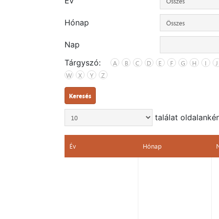
Év
Hónap
Nap
Tárgyszó:
A
B
C
D
E
F
G
H
I
J
W
X
Y
Z
Keresés
találat oldalanké
Év
Hónap
Év
Hónap