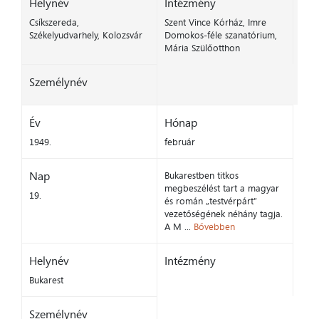
Helynév
Intézmény
Csíkszereda,
Szent Vince Kórház, Imre
Székelyudvarhely, Kolozsvár
Domokos-féle szanatórium,
Mária Szülőotthon
Személynév
Év
Hónap
1949.
február
Nap
Bukarestben titkos
megbeszélést tart a magyar
19.
és román „testvérpárt”
vezetőségének néhány tagja.
A M ...
Bővebben
Helynév
Intézmény
Bukarest
Személynév