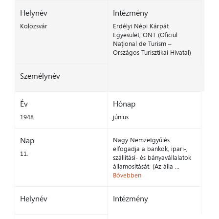
Helynév
Intézmény
Kolozsvár
Erdélyi Népi Kárpát
Egyesület, ONT (Oficiul
Naţional de Turism –
Országos Turisztikai Hivatal)
Személynév
Év
Hónap
1948.
június
Nap
Nagy Nemzetgyűlés
elfogadja a bankok, ipari-,
11.
szállítási- és bányavállalatok
államosítását. (Az álla ...
Bővebben
Helynév
Intézmény