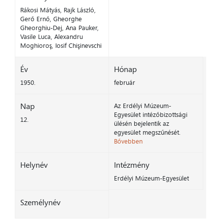
Rákosi Mátyás, Rajk László,
Gerő Ernő, Gheorghe
Gheorghiu-Dej, Ana Pauker,
Vasile Luca, Alexandru
Moghioroş, Iosif Chişinevschi
Év
Hónap
1950.
február
Nap
Az Erdélyi Múzeum-
Egyesület intézőbizottsági
12.
ülésén bejelentik az
egyesület megszűnését.
Bővebben
Helynév
Intézmény
Erdélyi Múzeum-Egyesület
Személynév