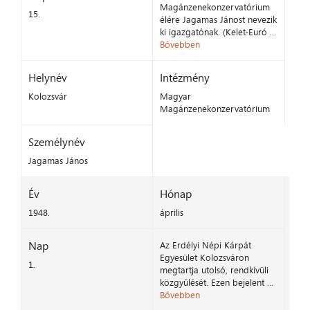
Magánzenekonzervatórium
15.
élére Jagamas Jánost nevezik
ki igazgatónak. (Kelet-Euró ...
Bővebben
Helynév
Intézmény
Kolozsvár
Magyar
Magánzenekonzervatórium
Személynév
Jagamas János
Év
Hónap
1948.
április
Nap
Az Erdélyi Népi Kárpát
Egyesület Kolozsváron
1.
megtartja utolsó, rendkívüli
közgyűlését. Ezen bejelent ...
Bővebben