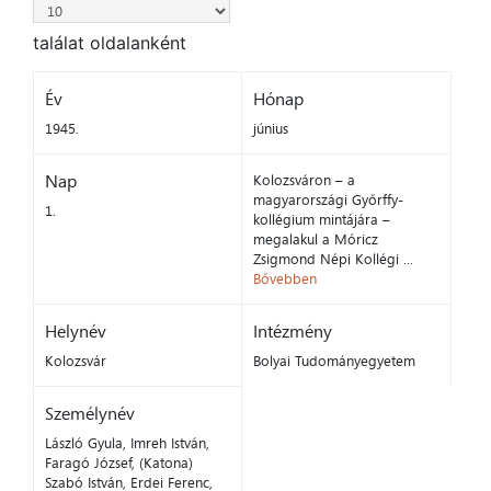
találat oldalanként
Év
Hónap
1945.
június
Nap
Kolozsváron – a
magyarországi Győrffy-
1.
kollégium mintájára –
megalakul a Móricz
Zsigmond Népi Kollégi ...
Bővebben
Helynév
Intézmény
Kolozsvár
Bolyai Tudományegyetem
Személynév
László Gyula, Imreh István,
Faragó József, (Katona)
Szabó István, Erdei Ferenc,