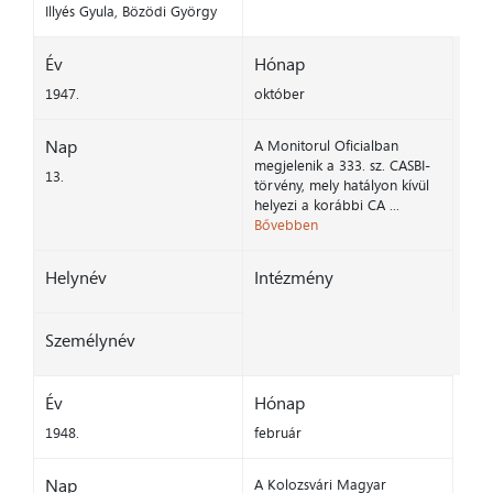
Illyés Gyula, Bözödi György
Év
Hónap
1947.
október
Nap
A Monitorul Oficialban
megjelenik a 333. sz. CASBI-
13.
törvény, mely hatályon kívül
helyezi a korábbi CA ...
Bővebben
Helynév
Intézmény
Személynév
Év
Hónap
1948.
február
Nap
A Kolozsvári Magyar