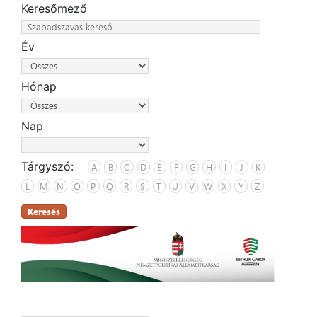
Keresőmező
Év
Hónap
Nap
Tárgyszó:
A
B
C
D
E
F
G
H
I
J
K
L
M
N
O
P
Q
R
S
T
U
V
W
X
Y
Z
Keresés