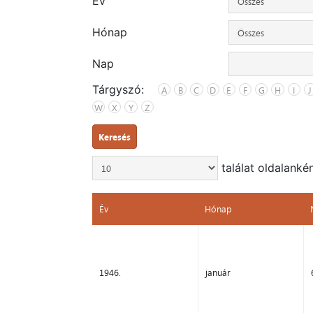
Év
Hónap
Nap
Tárgyszó:
A
B
C
D
E
F
G
H
I
J
W
X
Y
Z
Keresés
találat oldalanké
Év
Hónap
Év
Hónap
1946.
január