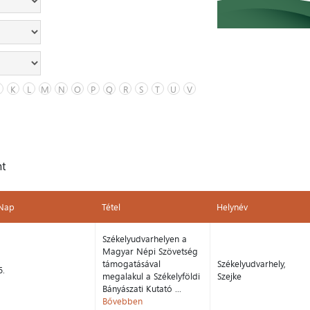
K
L
M
N
O
P
Q
R
S
T
U
V
nt
Nap
Tétel
Helynév
Nap
Tétel
Helynév
Székelyudvarhelyen a
Magyar Népi Szövetség
támogatásával
Székelyudvarhely,
6.
megalakul a Székelyföldi
Szejke
Bányászati Kutató ...
Bővebben