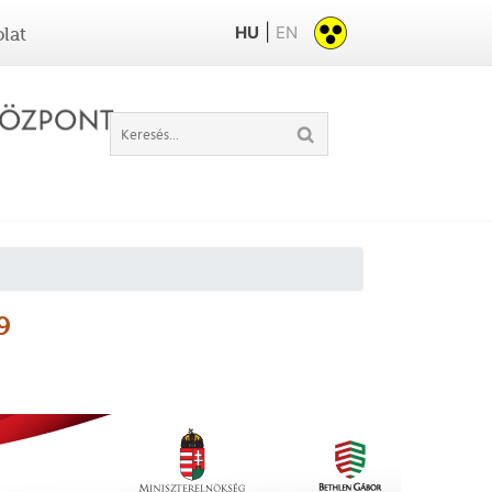
|
HU
EN
lat
9