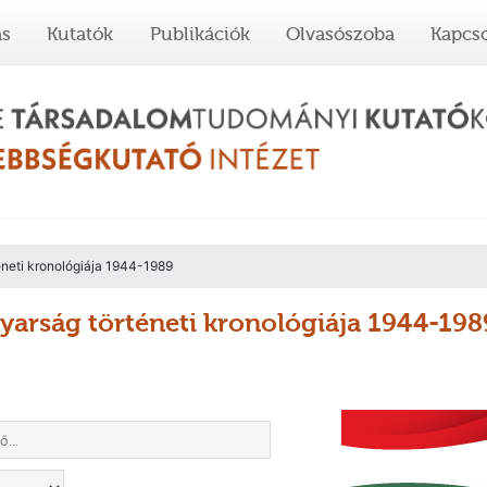
ás
Kutatók
Publikációk
Olvasószoba
Kapcso
neti kronológiája 1944-1989
arság történeti kronológiája 1944-198