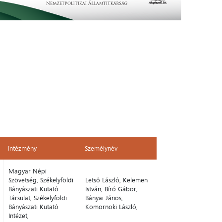
Intézmény
Személynév
Intézmény
Személynév
Magyar Népi
Szövetség, Székelyföldi
Letső László, Kelemen
Bányászati Kutató
István, Bíró Gábor,
Társulat, Székelyföldi
Bányai János,
Bányászati Kutató
Komornoki László,
Intézet,