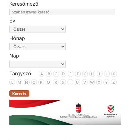
Keresőmező
Év
Hónap
Nap
Tárgyszó:
A
B
C
D
E
F
G
H
I
J
K
L
M
N
O
P
Q
R
S
T
U
V
W
X
Y
Z
Keresés