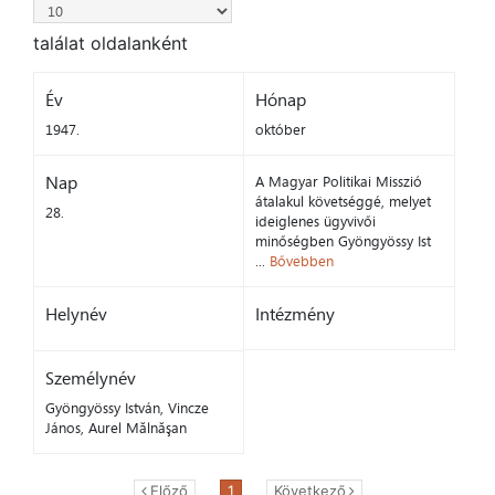
találat oldalanként
Év
Hónap
1947.
október
Nap
A Magyar Politikai Misszió
átalakul követséggé, melyet
28.
ideiglenes ügyvivői
minőségben Gyöngyössy Ist
...
Bővebben
Helynév
Intézmény
Személynév
Gyöngyössy István, Vincze
János, Aurel Mălnăşan
Előző
1
Következő