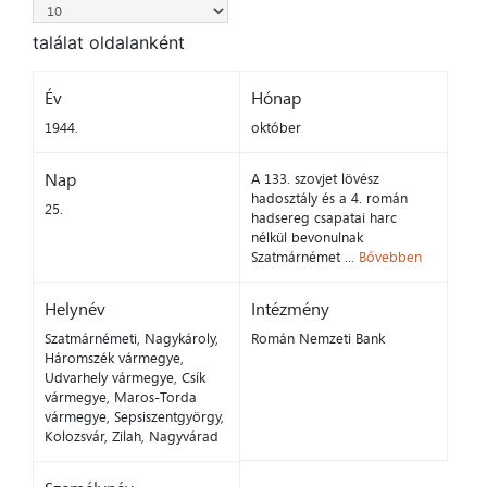
találat oldalanként
Év
Hónap
1944.
október
Nap
A 133. szovjet lövész
hadosztály és a 4. román
25.
hadsereg csapatai harc
nélkül bevonulnak
Szatmárnémet ...
Bővebben
Helynév
Intézmény
Szatmárnémeti, Nagykároly,
Román Nemzeti Bank
Háromszék vármegye,
Udvarhely vármegye, Csík
vármegye, Maros-Torda
vármegye, Sepsiszentgyörgy,
Kolozsvár, Zilah, Nagyvárad