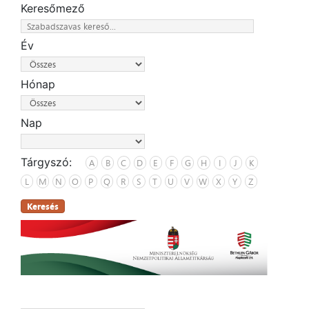
Keresőmező
Év
Hónap
Nap
Tárgyszó:
A
B
C
D
E
F
G
H
I
J
K
L
M
N
O
P
Q
R
S
T
U
V
W
X
Y
Z
Keresés