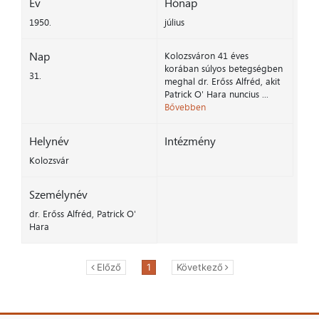
Év
Hónap
1950.
július
Nap
Kolozsváron 41 éves
korában súlyos betegségben
31.
meghal dr. Erőss Alfréd, akit
Patrick O' Hara nuncius ...
Bővebben
Helynév
Intézmény
Kolozsvár
Személynév
dr. Erőss Alfréd, Patrick O'
Hara
Előző
1
Következő