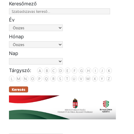
Keresőmező
Év
Hónap
Nap
Tárgyszó:
A
B
C
D
E
F
G
H
I
J
K
L
M
N
O
P
Q
R
S
T
U
V
W
X
Y
Z
Keresés