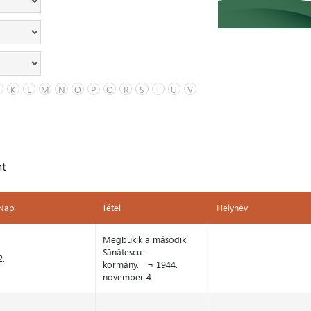
K
L
M
N
O
P
Q
R
S
T
U
V
nt
Nap
Tétel
Helynév
Nap
Tétel
Helynév
Megbukik a második
Sănătescu-
2.
kormány. ¬ 1944.
november 4.