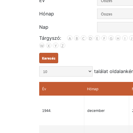
Év
Hónap
Nap
Tárgyszó:
A
B
C
D
E
F
G
H
I
J
W
X
Y
Z
Keresés
találat oldalanké
Év
Hónap
Év
Hónap
1944.
december