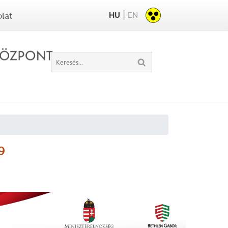
|
HU
EN
lat
9