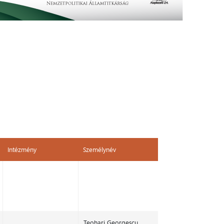
Intézmény
Személynév
Intézmény
Személynév
Teohari Georgescu,