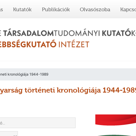
ás
Kutatók
Publikációk
Olvasószoba
Kapcso
neti kronológiája 1944-1989
arság történeti kronológiája 1944-198