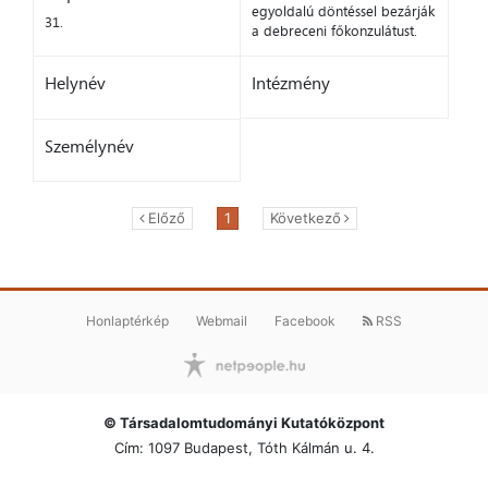
egyoldalú döntéssel bezárják
31.
a debreceni főkonzulátust.
Helynév
Intézmény
Személynév
Előző
1
Következő
Honlaptérkép
Webmail
Facebook
RSS
© Társadalomtudományi Kutatóközpont
Cím: 1097 Budapest, Tóth Kálmán u. 4.