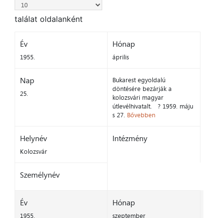
találat oldalanként
Év
Hónap
1955.
április
Nap
Bukarest egyoldalú
döntésére bezárják a
25.
kolozsvári magyar
útlevélhivatalt. ? 1959. máju
s 27.
Bővebben
Helynév
Intézmény
Kolozsvár
Személynév
Év
Hónap
1955.
szeptember