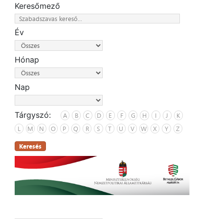
Keresőmező
Év
Hónap
Nap
Tárgyszó:
A
B
C
D
E
F
G
H
I
J
K
L
M
N
O
P
Q
R
S
T
U
V
W
X
Y
Z
Keresés