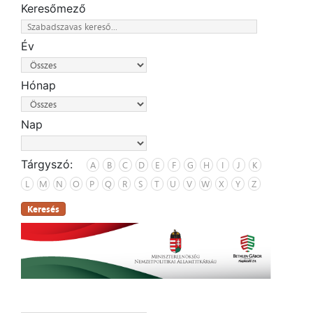
Keresőmező
Év
Hónap
Nap
Tárgyszó:
A
B
C
D
E
F
G
H
I
J
K
L
M
N
O
P
Q
R
S
T
U
V
W
X
Y
Z
Keresés