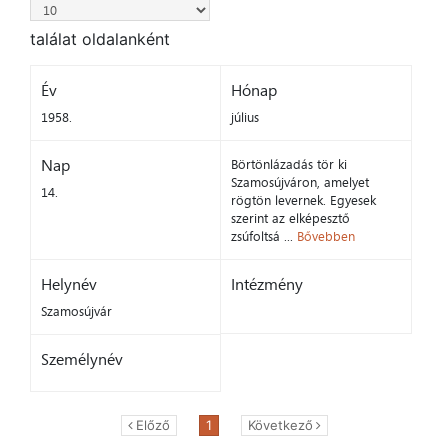
találat oldalanként
Év
Hónap
1958.
július
Nap
Börtönlázadás tör ki
Szamosújváron, amelyet
14.
rögtön levernek. Egyesek
szerint az elképesztő
zsúfoltsá ...
Bővebben
Helynév
Intézmény
Szamosújvár
Személynév
Előző
1
Következő