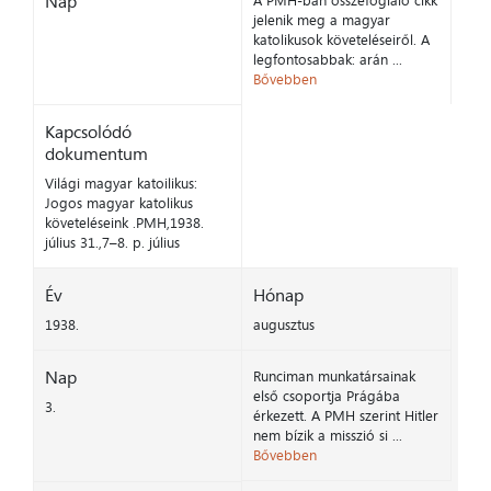
Nap
A PMH-ban összefoglaló cikk
jelenik meg a magyar
katolikusok követeléseiről. A
legfontosabbak: arán ...
Bővebben
Kapcsolódó
dokumentum
Világi magyar katoilikus:
Jogos magyar katolikus
követeléseink .PMH,1938.
július 31.,7–8. p. július
Év
Hónap
1938.
augusztus
Nap
Runciman munkatársainak
első csoportja Prágába
3.
érkezett. A PMH szerint Hitler
nem bízik a misszió si ...
Bővebben