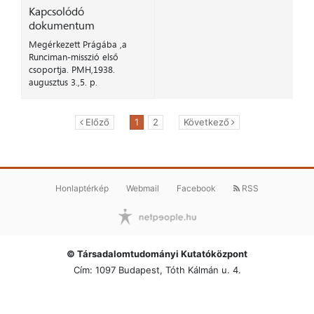
Kapcsolódó
dokumentum
Megérkezett Prágába ,a
Runciman-misszió első
csoportja. PMH,1938.
augusztus 3.,5. p.
Előző
1
2
Következő
Honlaptérkép
Webmail
Facebook
RSS
© Társadalomtudományi Kutatóközpont
Cím: 1097 Budapest, Tóth Kálmán u. 4.