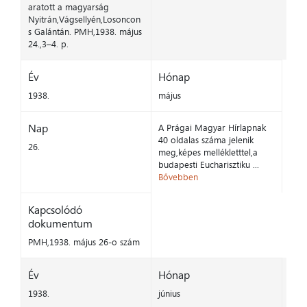
aratott a magyarság
Nyitrán,Vágsellyén,Losoncon
s Galántán. PMH,1938. május
24.,3–4. p.
Év
Hónap
1938.
május
Nap
A Prágai Magyar Hírlapnak
40 oldalas száma jelenik
26.
meg,képes mellékletttel,a
budapesti Eucharisztiku ...
Bővebben
Kapcsolódó
dokumentum
PMH,1938. május 26-o szám
Év
Hónap
1938.
június