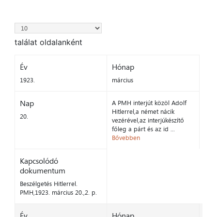
találat oldalanként
Év
Hónap
1923.
március
Nap
A PMH interjút közöl Adolf
Hitlerrel,a német nácik
20.
vezérével,az interjúkészítő
főleg a párt és az id ...
Bővebben
Kapcsolódó
dokumentum
Beszélgetés Hitlerrel.
PMH,1923. március 20.,2. p.
Év
Hónap