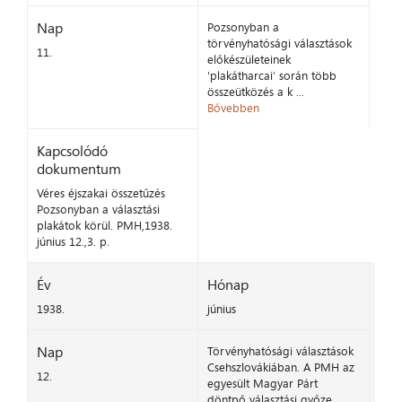
Nap
Pozsonyban a
törvényhatósági választások
11.
előkészületeinek
'plakátharcai' során több
összeütközés a k ...
Bővebben
Kapcsolódó
dokumentum
Véres éjszakai összetűzés
Pozsonyban a választási
plakátok körül. PMH,1938.
június 12.,3. p.
Év
Hónap
1938.
június
Nap
Törvényhatósági választások
Csehszlovákiában. A PMH az
12.
egyesült Magyar Párt
döntpő választási győze ...