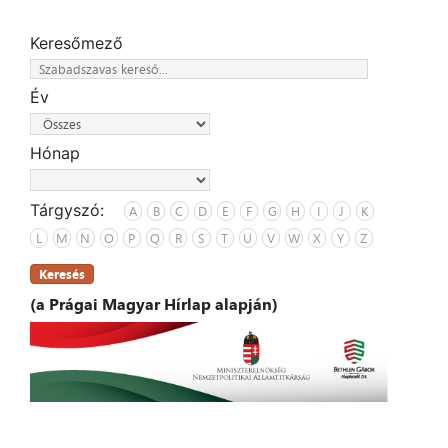
Keresőmező
Év
Hónap
Tárgyszó:
A
B
C
D
E
F
G
H
I
J
K
L
M
N
O
P
Q
R
S
T
U
V
W
X
Y
Z
Keresés
(a Prágai Magyar Hírlap alapján)