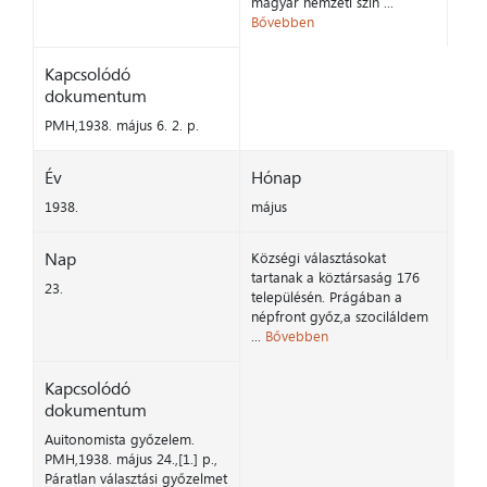
magyar nemzeti szín ...
Bővebben
Kapcsolódó
dokumentum
PMH,1938. május 6. 2. p.
Év
Hónap
1938.
május
Nap
Községi választásokat
tartanak a köztársaság 176
23.
településén. Prágában a
népfront győz,a szociláldem
...
Bővebben
Kapcsolódó
dokumentum
Auitonomista győzelem.
PMH,1938. május 24.,[1.] p.,
Páratlan választási győzelmet