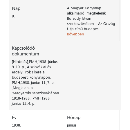
Nap
A Magyar Könyvnap
alkalmából meghelenik
9.
Borsody István
szerkesztésében – Az Ország
Útja című budapes ...
Bővebben
Kapcsolódó
dokumentum
[Hirdetés],PMH,1938. június
9.,10. p., A szlovákiai és
erdélyi irók sikere a
budapesti könyvnapon.
PMH,1938. június 11.,7. p. ,
,Megjelent a
'MagyarokCsehszlovákiában
1918-1938'. PMH,1938.
június 12.,4. p.
Év
Hónap
1938.
június