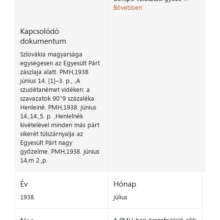
Bővebben
Kapcsolódó
dokumentum
Szlovákia magyarsága
egységesen az Egyesült Párt
zászlaja alatt. PMH,1938.
június 14. [1]–3. p., ,A
szudétanémet vidéken: a
szavazatok 90''9 százaléka
Henleiné. PMH,1938. június
14.,14.,5. p. ,Henlelnék
kivételével minden más párt
sikerét túlszárnyalja az
Egyesült Párt nagy
győzelme. PMH,1938. június
14,m 2.,p.
Év
Hónap
1938.
július