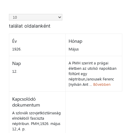
találat oldalanként
Év
Hónap
1926.
Május
Nap
A PMH szerint a prágai
életben az utolsó napokban
12.
föltűnt egy
néptribun,Janousek Ferenc
[nyilván Ant ...
Bővebben
Kapcsolódó
dokumentum
A szlovák szovjetköztársaság
elnökéből fasciszta
néptribun. PMH,1926. május
12.,4. p.