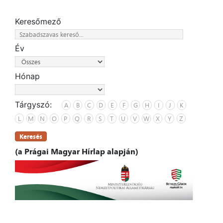
Keresőmező
Év
Hónap
Tárgyszó:
A
B
C
D
E
F
G
H
I
J
K
L
M
N
O
P
Q
R
S
T
U
V
W
X
Y
Z
Keresés
(a Prágai Magyar Hírlap alapján)