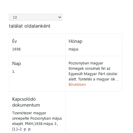
találat oldalanként
Év
Hónap
1938.
május
Nap
Pozsonyban magyar
tömegek vonulnak fel az
1.
Egyesült Magyar Párt zászlai
alatt. Tüntetés a magyar isk ...
Bővebben
Kapcsolódó
dokumentum
Tizenötezer magyar
ünnepelte Pozsonyban május
elsejét. PMH,1938.május 3.,
[1.]–2. p. p.