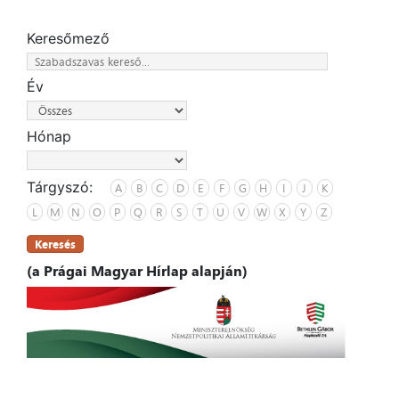
Keresőmező
Év
Hónap
Tárgyszó:
A
B
C
D
E
F
G
H
I
J
K
L
M
N
O
P
Q
R
S
T
U
V
W
X
Y
Z
Keresés
(a Prágai Magyar Hírlap alapján)