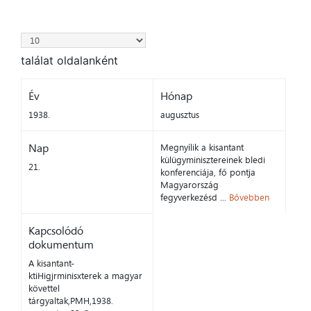
találat oldalanként
Év
Hónap
1938.
augusztus
Nap
Megnyílik a kisantant
külügyminisztereinek bledi
21.
konferenciája, fő pontja
Magyarország
fegyverkezésd ...
Bővebben
Kapcsolódó
dokumentum
A kisantant-
ktiHigjrminisxterek a magyar
követtel
tárgyaltak,PMH,1938.