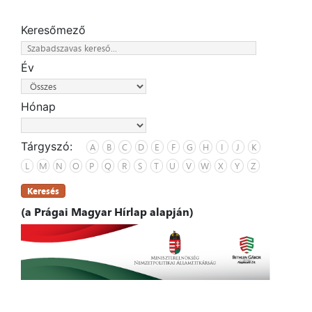
Keresőmező
Év
Hónap
Tárgyszó:
A
B
C
D
E
F
G
H
I
J
K
L
M
N
O
P
Q
R
S
T
U
V
W
X
Y
Z
Keresés
(a Prágai Magyar Hírlap alapján)