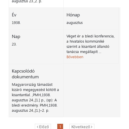
augusztus 23.,2. p.
Év
Hónap
1938.
augusztus
Nap
Véget ér a bledi konferencia,
a hivatalos kommüniké
23.
szerint a kisantant állandó
tanácsa megállapít ...
Bővebben
Kapcsolódó
dokumentum
Magyarország támadást
kizáró megegyezést kötött a
kisantantíal. ,PMH,1938.
augusztus 24.,[1.] p., (sp): A
bledi eredmény. PMH,1938.
augusztus 24.,[1.]–2. p.
Előző
1
Következő