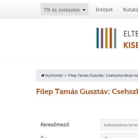
Intézet
Kutat
TK és intézetei
Nyitóoldal
Filep Tamás Gusztáv: Csehszlovákiai ma
Filep Tamás Gusztáv: Csehsz
Keresőmező