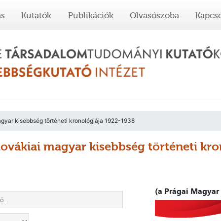
ás
Kutatók
Publikációk
Olvasószoba
Kapcso
gyar kisebbség történeti kronológiája 1922-1938
lovákiai magyar kisebbség történeti kr
(a Prágai Magyar 