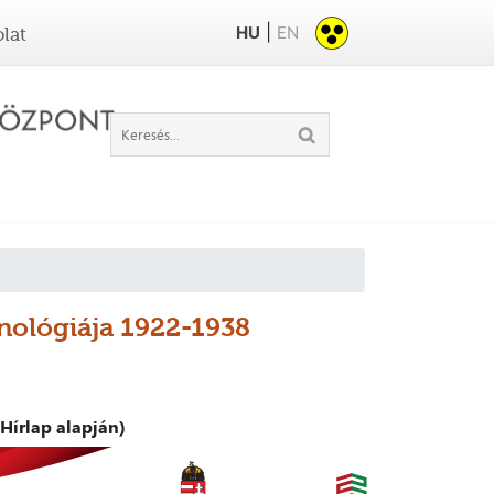
|
HU
EN
lat
onológiája 1922-1938
Hírlap alapján)