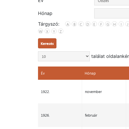
Év
Hónap
Tárgyszó:
A
B
C
D
E
F
G
H
I
J
W
X
Y
Z
Keresés
találat oldalanké
Év
Hónap
Év
Hónap
1922.
november
1926.
február