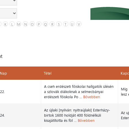
K
L
M
N
O
P
Q
R
S
T
U
V
nt
Nap
Tétel
Kapc
Nap
Tétel
Kapc
A cseh erdészeti főiskolai hallgatók ülésén
Míg 
22.
a szlovák diákoknak a selmecbányai
lesz
erdészeti főiskola Po ...
Bővebben
Az újlaki [nyilván: nyitraújlaki] Esterházy-
Az uj
24.
birtok 1600 holdját 400 földnélküli
Este
kisajátította és föl ...
Bővebben