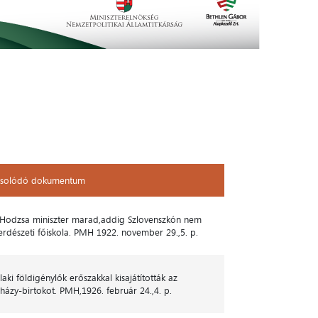
solódó dokumentum
solódó dokumentum
Hodzsa miniszter marad,addig Szlovenszkón nem
 erdészeti főiskola. PMH 1922. november 29.,5. p.
laki földigénylők erőszakkal kisajátították az
rházy-birtokot. PMH,1926. február 24.,4. p.