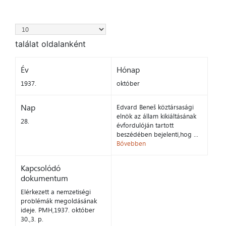
találat oldalanként
Év
Hónap
1937.
október
Nap
Edvard Beneš köztársasági
elnök az állam kikiáltásának
28.
évfordulóján tartott
beszédében bejelenti,hog ...
Bővebben
Kapcsolódó
dokumentum
Elérkezett a nemzetiségi
problémák megoldásának
ideje. PMH,1937. október
30.,3. p.