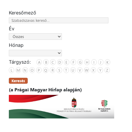
Keresőmező
Év
Hónap
Tárgyszó:
A
B
C
D
E
F
G
H
I
J
K
L
M
N
O
P
Q
R
S
T
U
V
W
X
Y
Z
Keresés
(a Prágai Magyar Hírlap alapján)