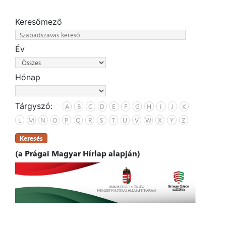
Keresőmező
Év
Hónap
Tárgyszó:
A
B
C
D
E
F
G
H
I
J
K
L
M
N
O
P
Q
R
S
T
U
V
W
X
Y
Z
Keresés
(a Prágai Magyar Hírlap alapján)