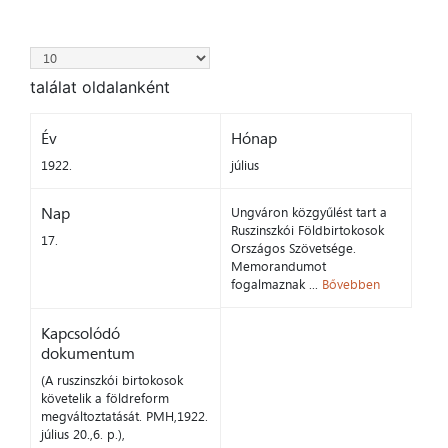
találat oldalanként
Év
Hónap
1922.
július
Nap
Ungváron közgyűlést tart a
Ruszinszkói Földbirtokosok
17.
Országos Szövetsége.
Memorandumot
fogalmaznak ...
Bővebben
Kapcsolódó
dokumentum
(A ruszinszkói birtokosok
követelik a földreform
megváltoztatását. PMH,1922.
július 20.,6. p.),