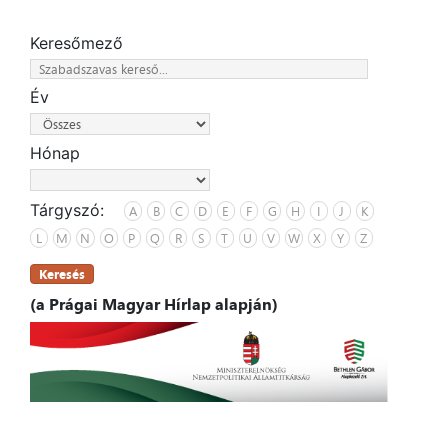
Keresőmező
Év
Hónap
Tárgyszó:
A
B
C
D
E
F
G
H
I
J
K
L
M
N
O
P
Q
R
S
T
U
V
W
X
Y
Z
Keresés
(a Prágai Magyar Hírlap alapján)