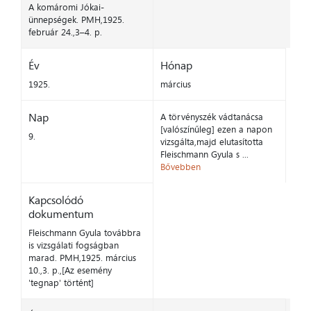
A komáromi Jókai-
ünnepségek. PMH,1925.
február 24.,3–4. p.
Év
Hónap
1925.
március
Nap
A törvényszék vádtanácsa
[valószínűleg] ezen a napon
9.
vizsgálta,majd elutasította
Fleischmann Gyula s ...
Bővebben
Kapcsolódó
dokumentum
Fleischmann Gyula továbbra
is vizsgálati fogságban
marad. PMH,1925. március
10.,3. p.,[Az esemény
'tegnap' történt]