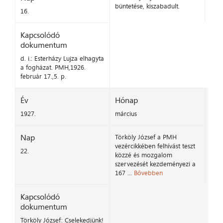
büntetése, kiszabadult.
16.
Kapcsolódó
dokumentum
d. i.: Esterházy Lujza elhagyta
a fogházat. PMH,1926.
február 17.,5. p.
Év
Hónap
1927.
március
Nap
Törköly József a PMH
vezércikkében felhívást teszt
22.
közzé és mozgalom
szervezését kezdeményezi a
167 ...
Bővebben
Kapcsolódó
dokumentum
Törköly József: Cselekedjünk!