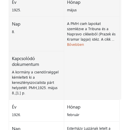
Év
Hónap
1925.
május
Nap
A PMH cseh lapokat
szemlézve a Tribuna és a
8.
Napravo cikkeiből (Prazek és
Kramar lapjai) idéz. A cikk ...
Bővebben
Kapcsolódó
dokumentum
A kormány a csendőrséggel
kémlelteti ki a
keresztényszocialista párt
helyzetét. PMH,1925. május
8.,[1.] p.
Év
Hónap
1926.
február
Nap
Esterházy Lujzának letelt a