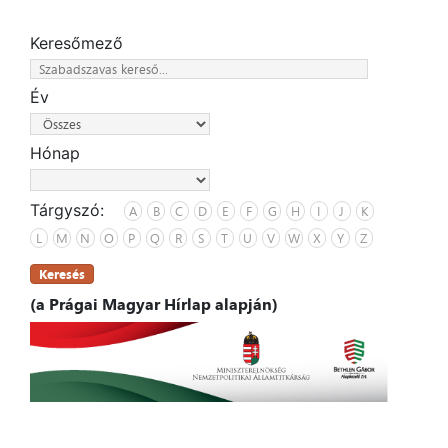
Keresőmező
Év
Hónap
Tárgyszó:
A
B
C
D
E
F
G
H
I
J
K
L
M
N
O
P
Q
R
S
T
U
V
W
X
Y
Z
Keresés
(a Prágai Magyar Hírlap alapján)