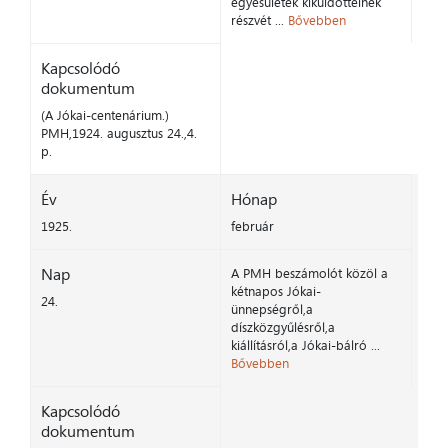
egyesületek kiküldötteinek
részvét ...
Bővebben
Kapcsolódó
dokumentum
(A Jókai-centenárium.)
PMH,1924. augusztus 24.,4.
p.
Év
Hónap
1925.
február
Nap
A PMH beszámolót közöl a
kétnapos Jókai-
24.
ünnepségről,a
díszközgyűlésről,a
kiállításról,a Jókai-bálró ...
Bővebben
Kapcsolódó
dokumentum