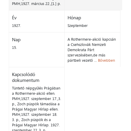
PMH,1927. március 22.,[1.] p.
Év
Hónap
1927.
Szeptember
Nap
A Rothermere-akció kapcsán
a Csehszlovák Nemzeti
15.
Demokrata Párt
szervezésében,de más
pártbeli vezető ...
Bővebben
Kapcsolódó
dokumentum
Tüntető népgyűlés Prágában
a Rothermere-akció ellen.
PMH,1927. szeptember 17.,3.
p., Zoch püspök támadása a
Prágai Magyar Hírlap ellen.
PMH,1927. szeptember 18.
3. p., Zoch püspök és a
Prágai Magyar Hírlap. 1927.
szeptember 22.,3. p.