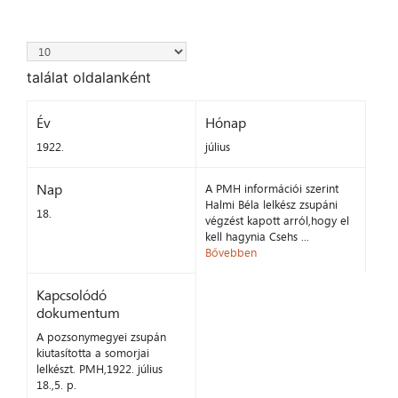
találat oldalanként
Év
Hónap
1922.
július
Nap
A PMH információi szerint
Halmi Béla lelkész zsupáni
18.
végzést kapott arról,hogy el
kell hagynia Csehs ...
Bővebben
Kapcsolódó
dokumentum
A pozsonymegyei zsupán
kiutasította a somorjai
lelkészt. PMH,1922. július
18.,5. p.