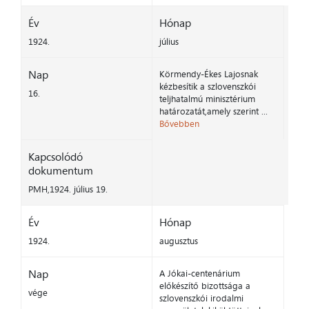
Év
Hónap
1924.
július
Nap
Körmendy-Ékes Lajosnak
kézbesítik a szlovenszkói
16.
teljhatalmú minisztérium
határozatát,amely szerint ...
Bővebben
Kapcsolódó
dokumentum
PMH,1924. július 19.
Év
Hónap
1924.
augusztus
Nap
A Jókai-centenárium
előkészítő bizottsága a
vége
szlovenszkói irodalmi