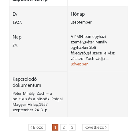
Év
Hónap
1927.
Szeptember
Nap
A PMH-ban egyházi
személy,Péter Mihály
24.
egyházkerületi
főjegyző,gálszécsi lelkész
válaszol Zoch vádja ...
Bővebben
Kapcsolódó
dokumentum
Péter Mihály: Zoch – a
politikus és a püspök. Prágai
Magyar Hírlap,1927.
szeptember 24.,3. p.
Előző
1
2
3
Következő