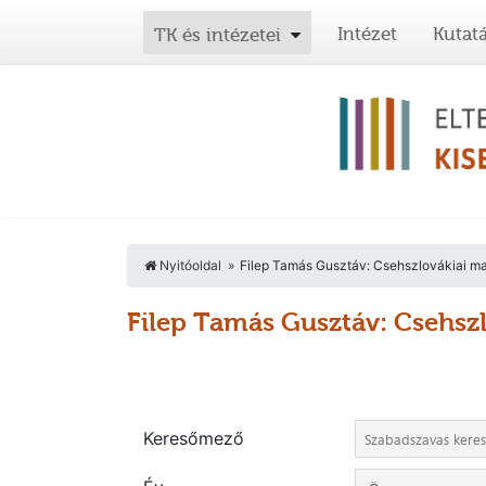
Intézet
Kutat
TK és intézetei
Nyitóoldal
Filep Tamás Gusztáv: Csehszlovákiai ma
Filep Tamás Gusztáv: Csehsz
Keresőmező