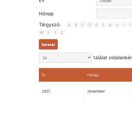
Év
Hónap
Tárgyszó:
A
B
C
D
E
F
G
H
I
J
W
X
Y
Z
Keresés
találat oldalanké
Év
Hónap
Év
Hónap
1927.
november