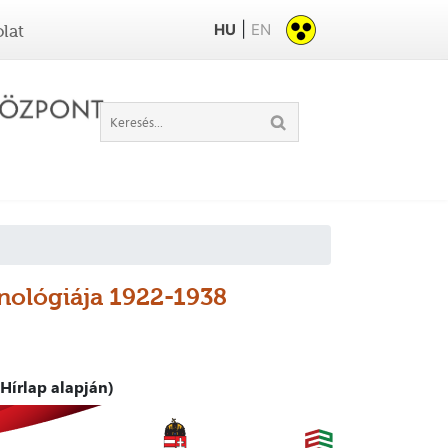
|
HU
EN
lat
onológiája 1922-1938
Hírlap alapján)