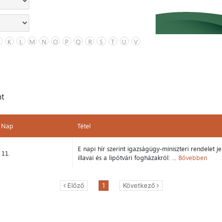
K
L
M
N
O
P
Q
R
S
T
U
V
nt
Nap
Tétel
Nap
Tétel
E napi hír szerint igazságügy-miniszteri rendelet j
11.
illavai és a lipótvári fogházakról: ...
Bővebben
Előző
1
Következő