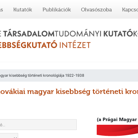
ás
Kutatók
Publikációk
Olvasószoba
Kapcso
gyar kisebbség történeti kronológiája 1922-1938
lovákiai magyar kisebbség történeti kr
(a Prágai Magyar 