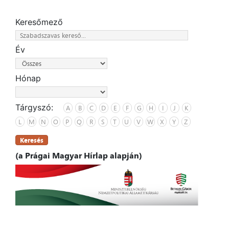
Keresőmező
Év
Hónap
Tárgyszó:
A
B
C
D
E
F
G
H
I
J
K
L
M
N
O
P
Q
R
S
T
U
V
W
X
Y
Z
Keresés
(a Prágai Magyar Hírlap alapján)