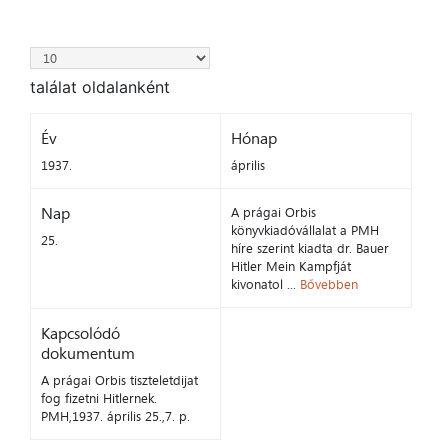
találat oldalanként
Év
Hónap
1937.
április
Nap
A prágai Orbis
könyvkiadóvállalat a PMH
25.
híre szerint kiadta dr. Bauer
Hitler Mein Kampfját
kivonatol ...
Bővebben
Kapcsolódó
dokumentum
A prágai Orbis tiszteletdijat
fog fizetni Hitlernek.
PMH,1937. április 25.,7. p.