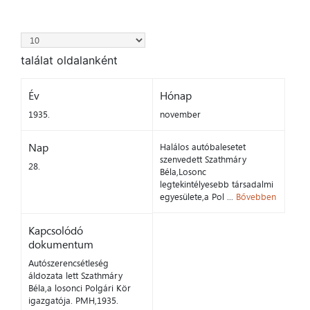
találat oldalanként
Év
Hónap
1935.
november
Nap
Halálos autóbalesetet
szenvedett Szathmáry
28.
Béla,Losonc
legtekintélyesebb társadalmi
egyesülete,a Pol ...
Bővebben
Kapcsolódó
dokumentum
Autószerencsétleség
áldozata lett Szathmáry
Béla,a losonci Polgári Kör
igazgatója. PMH,1935.