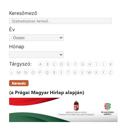
Keresőmező
Év
Hónap
Tárgyszó:
A
B
C
D
E
F
G
H
I
J
K
L
M
N
O
P
Q
R
S
T
U
V
W
X
Y
Z
Keresés
(a Prágai Magyar Hírlap alapján)