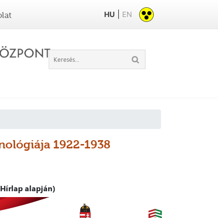
|
HU
EN
lat
onológiája 1922-1938
Hírlap alapján)