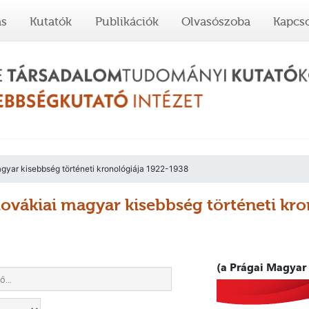
ás
Kutatók
Publikációk
Olvasószoba
Kapcso
gyar kisebbség történeti kronológiája 1922-1938
lovákiai magyar kisebbség történeti kr
(a Prágai Magyar 