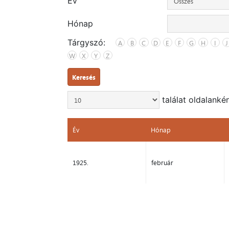
Év
Hónap
Tárgyszó:
A
B
C
D
E
F
G
H
I
J
W
X
Y
Z
Keresés
találat oldalanké
Év
Hónap
Év
Hónap
1925.
február