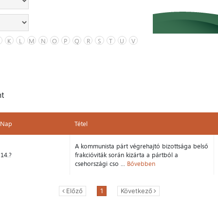
K
L
M
N
O
P
Q
R
S
T
U
V
nt
Nap
Tétel
Nap
Tétel
A kommunista párt végrehajtó bizottsága belső
14.?
frakcióviták során kizárta a pártból a
csehországi cso ...
Bővebben
Előző
1
Következő