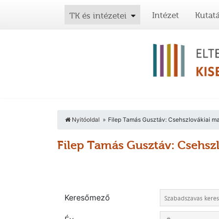
Intézet
Kutat
TK és intézetei
Nyitóoldal
Filep Tamás Gusztáv: Csehszlovákiai ma
Filep Tamás Gusztáv: Csehsz
Keresőmező