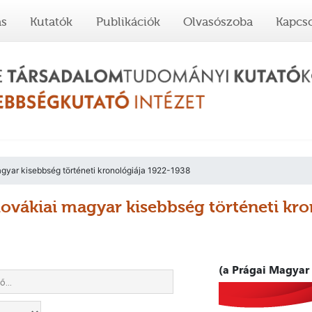
ás
Kutatók
Publikációk
Olvasószoba
Kapcso
gyar kisebbség történeti kronológiája 1922-1938
lovákiai magyar kisebbség történeti kr
(a Prágai Magyar 