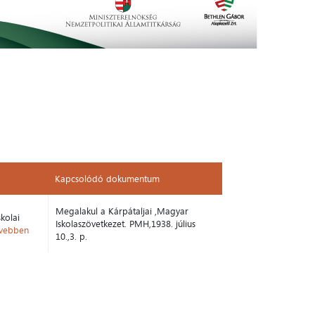
Kapcsolódó dokumentum
Kapcsolódó dokumentum
Megalakul a Kárpátaljai ,Magyar
kolai
Iskolaszövetkezet. PMH,1938. július
vebben
10.,3. p.