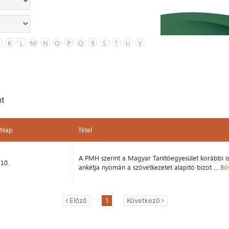
K
L
M
N
O
P
Q
R
S
T
U
V
nt
Nap
Tétel
Nap
Tétel
A PMH szerint a Magyar Tanítóegyesület korábbi is
10.
ankétja nyomán a szövetkezetet alapitó bizot ...
Bő
Előző
1
Következő