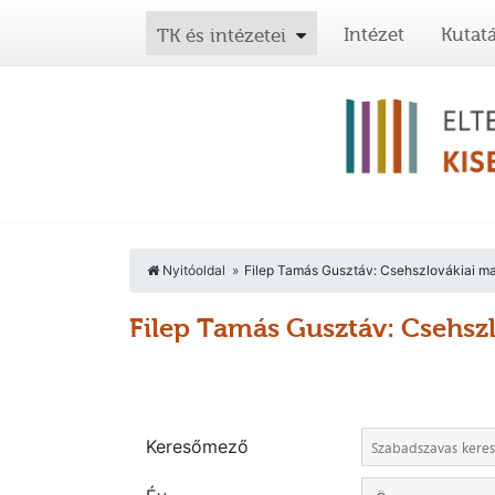
Intézet
Kutat
TK és intézetei
Nyitóoldal
Filep Tamás Gusztáv: Csehszlovákiai ma
Filep Tamás Gusztáv: Csehsz
Keresőmező