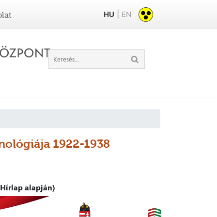
|
HU
EN
lat
onológiája 1922-1938
Hírlap alapján)