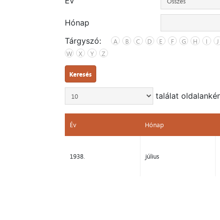
Év
Hónap
Tárgyszó:
A
B
C
D
E
F
G
H
I
J
W
X
Y
Z
Keresés
találat oldalanké
Év
Hónap
Év
Hónap
1938.
július