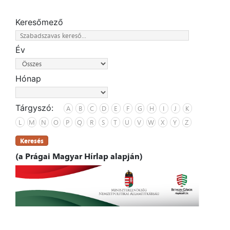
Keresőmező
Év
Hónap
Tárgyszó:
A
B
C
D
E
F
G
H
I
J
K
L
M
N
O
P
Q
R
S
T
U
V
W
X
Y
Z
Keresés
(a Prágai Magyar Hírlap alapján)