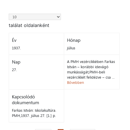
találat oldalanként
Év
Hónap
1937.
július
Nap
A PMH vezércikkében Farkas
István – korábbi idevágó
27.
munkásságát,PMH-beli
vezércikkét felidézve – csa ...
Bővebben
Kapcsolódó
dokumentum
Farkas István: Iskolakultúra.
PMH,1937. július 27. [1.] p.