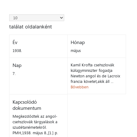
találat oldalanként
Év
Hónap
1938.
május
Nap
Kamil Krofta csehszlovák
külügyminiszter fogadja
7.
Newton angol és de Lacroix
francia követet,akik áll ...
Bővebben
Kapcsolódó
dokumentum
Megkezdődtek az angol-
csehszlovák tárgyalások a
szudétanémetekről.
PMH,1938. május 8.,[1.] p.