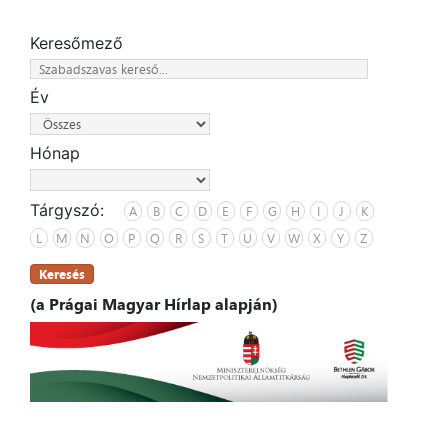
Keresőmező
Év
Hónap
Tárgyszó:
A
B
C
D
E
F
G
H
I
J
K
L
M
N
O
P
Q
R
S
T
U
V
W
X
Y
Z
Keresés
(a Prágai Magyar Hírlap alapján)