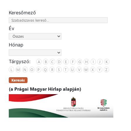
Keresőmező
Év
Hónap
Tárgyszó:
A
B
C
D
E
F
G
H
I
J
K
L
M
N
O
P
Q
R
S
T
U
V
W
X
Y
Z
Keresés
(a Prágai Magyar Hírlap alapján)