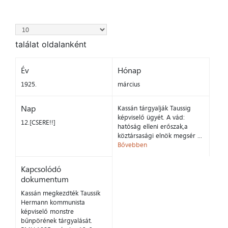
találat oldalanként
Év
Hónap
1925.
március
Nap
Kassán tárgyalják Taussig
képviselő ügyét. A vád:
12.[CSERE!!]
hatóság elleni erőszak,a
köztársasági elnök megsér ...
Bővebben
Kapcsolódó
dokumentum
Kassán megkezdték Taussik
Hermann kommunista
képviselő monstre
bűnpörének tárgyalását.