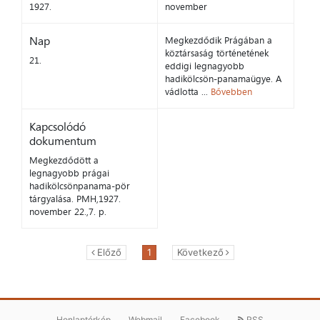
1927.
november
Nap
Megkezdődik Prágában a
köztársaság történetének
21.
eddigi legnagyobb
hadikölcsön-panamaügye. A
vádlotta ...
Bővebben
Kapcsolódó
dokumentum
Megkezdődött a
legnagyobb prágai
hadikölcsönpanama-pör
tárgyalása. PMH,1927.
november 22.,7. p.
Előző
1
Következő
Honlaptérkép
Webmail
Facebook
RSS