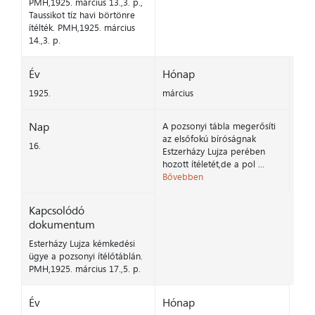
PMH,1925. március 13.,3. p.,
Taussikot tíz havi börtönre
ítélték. PMH,1925. március
14.,3. p.
Év
Hónap
1925.
március
Nap
A pozsonyi tábla megerősíti
az elsőfokú bíróságnak
16.
Estzerházy Lujza perében
hozott ítéletét,de a pol ...
Bővebben
Kapcsolódó
dokumentum
Esterházy Lujza kémkedési
ügye a pozsonyi ítélőtáblán.
PMH,1925. március 17.,5. p.
Év
Hónap