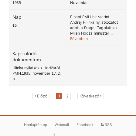
1935.
November
Nap
E napi PMH-hír szerint
Andrej Hllinka nyilatkozatot
16.
adott a Prager Tagblattnak
Milan Hodža miniszter ...
Bővebben
Kapcsolódó
dokumentum
Hlinka nyilatkozik Hodžáról.
PMH,1935. november 17.,2.
p.
Előző
1
2
Következő
Honlaptérkép
Webmail
Facebook
RSS