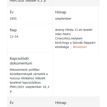
PMH,1928. október 9.,3. p.
Év
Hónap
1933.
szeptember
Nap
Andrej Hlinka 11-én levelet
intéz Pietro
11–14.
Ciriaccihoz,melyben
közli,hogy a Szlovák Néppárt
elnöksége ...
Bővebben
Kapcsolódó
dokumentum
Messzemenő politikai
következmények várhatók a
nuncius Hlinkához intézett
levelével kapcsolatban.
PMH,1933. szeptember 16.,3.
p.
Év
Hónap