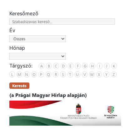
Keresőmező
Év
Hónap
Tárgyszó:
A
B
C
D
E
F
G
H
I
J
K
L
M
N
O
P
Q
R
S
T
U
V
W
X
Y
Z
Keresés
(a Prágai Magyar Hírlap alapján)