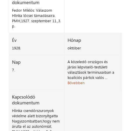
dokumentum
Fedor Miklós: Válaszom
Hlinka lőcsei támadásaira.
PMH,1927. szeptember 11.,3.
p.
Év
Hónap
1928.
október
Nap
A közeledő országos és
járási képviselő-testületi
7.
választások terminusaiban a
koalíciós pártok valós ...
Bővebben
Kapcsolódó
dokumentum
Hlinka csendőrszuronyok
védelme alatt bizonyítgatta
Nagyszombatban,hogy nem
árulta el az autonómiát.