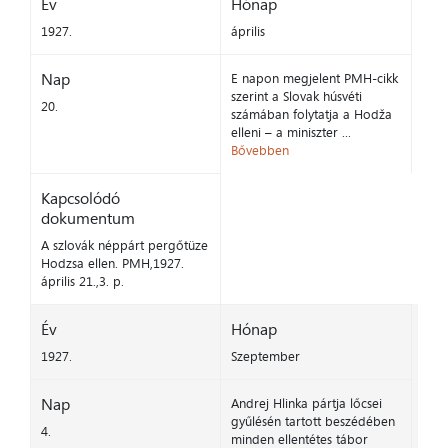
Év
Hónap
1927.
április
Nap
E napon megjelent PMH-cikk
szerint a Slovak húsvéti
20.
számában folytatja a Hodža
elleni – a miniszter ...
Bővebben
Kapcsolódó
dokumentum
A szlovák néppárt pergőtüze
Hodzsa ellen. PMH,1927.
április 21.,3. p.
Év
Hónap
1927.
Szeptember
Nap
Andrej Hlinka pártja lőcsei
gyűlésén tartott beszédében
4.
minden ellentétes tábor