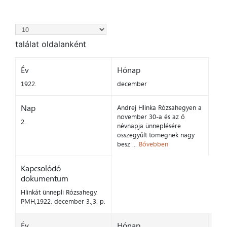
találat oldalanként
Év
Hónap
1922.
december
Nap
Andrej Hlinka Rózsahegyen a
november 30-a és az ő
2.
névnapja ünneplésére
összegyűlt tömegnek nagy
besz ...
Bővebben
Kapcsolódó
dokumentum
Hlinkát ünnepli Rózsahegy.
PMH,1922. december 3.,3. p.
Év
Hónap