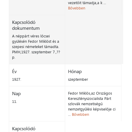
vezetőit támadja,a k ...
Bővebben
Kapcsolódó
dokumentum
A néppárt véres lőcsei
gyülésén Fedor Miklóst és a
szepesi németeket támadta.
PMH,1927. szeptember 7.,??
p.
Év
Hónap
1927.
szeptember
Nap
Fedor Miklós,az Országos
Keresztényszocialista Párt
11.
szlovák nemzetiségű
nemzetgyűlési képviselője ci
...
Bővebben
Kapcsolódó