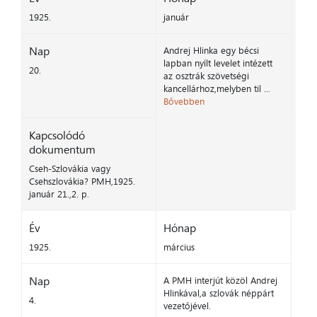
1925.
január
Nap
Andrej Hlinka egy bécsi
lapban nyílt levelet intézett
20.
az osztrák szövetségi
kancellárhoz,melyben til ...
Bővebben
Kapcsolódó
dokumentum
Cseh-Szlovákia vagy
Csehszlovákia? PMH,1925.
január 21.,2. p.
Év
Hónap
1925.
március
Nap
A PMH interjút közöl Andrej
Hlinkával,a szlovák néppárt
4.
vezetőjével.