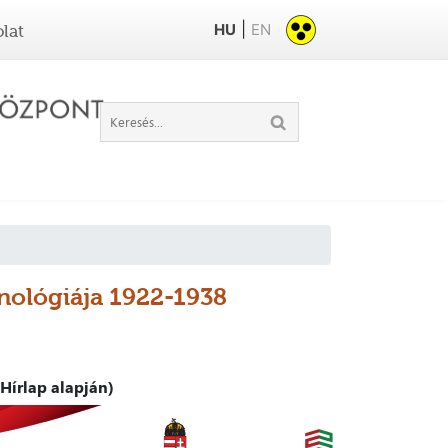
|
HU
EN
lat
onológiája 1922-1938
Hírlap alapján)