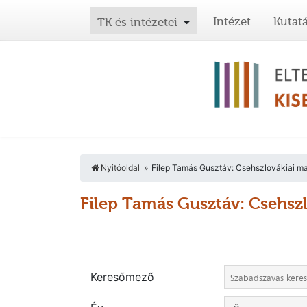
Intézet
Kutat
TK és intézetei
Nyitóoldal
Filep Tamás Gusztáv: Csehszlovákiai ma
Filep Tamás Gusztáv: Csehsz
Keresőmező