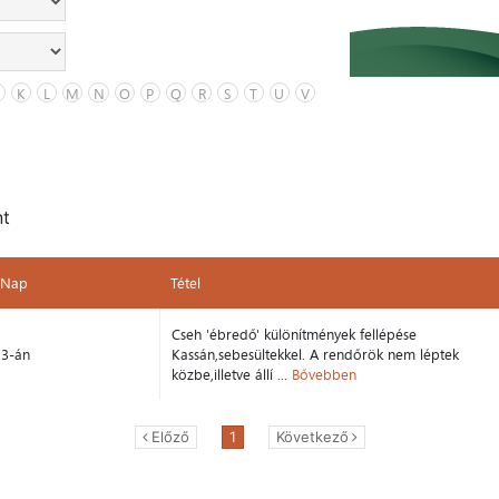
K
L
M
N
O
P
Q
R
S
T
U
V
nt
Nap
Tétel
Nap
Tétel
Cseh 'ébredő' különítmények fellépése
3-án
Kassán,sebesültekkel. A rendőrök nem léptek
közbe,illetve állí ...
Bővebben
Előző
1
Következő