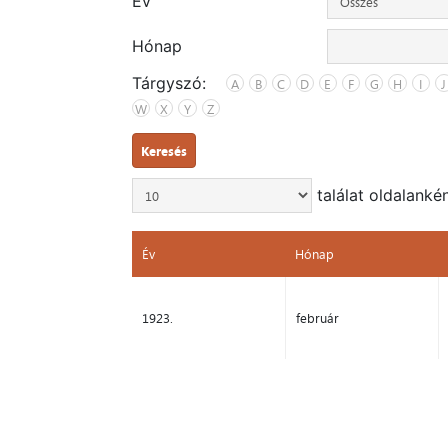
Év
Hónap
Tárgyszó:
A
B
C
D
E
F
G
H
I
J
W
X
Y
Z
Keresés
találat oldalanké
Év
Hónap
Év
Hónap
1923.
február