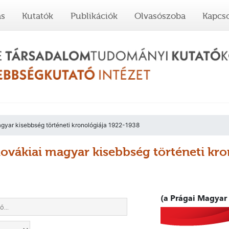
ás
Kutatók
Publikációk
Olvasószoba
Kapcso
gyar kisebbség történeti kronológiája 1922-1938
lovákiai magyar kisebbség történeti kr
(a Prágai Magyar 