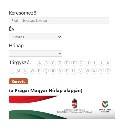
Keresőmező
Év
Hónap
Tárgyszó:
A
B
C
D
E
F
G
H
I
J
K
L
M
N
O
P
Q
R
S
T
U
V
W
X
Y
Z
Keresés
(a Prágai Magyar Hírlap alapján)