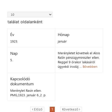
találat oldalanként
Év
Hónap
1923.
január
Nap
Merényletet követnek el Alois
Rašín pénzügyminiszter ellen.
5.
Reggel 9 órakor lakásáról
ügyvédi irodáj ...
Bővebben
Kapcsolódó
dokumentum
Merénylet Rasin ellen.
PMG,1923. január 6.,2. p.
Előző
1
Következő