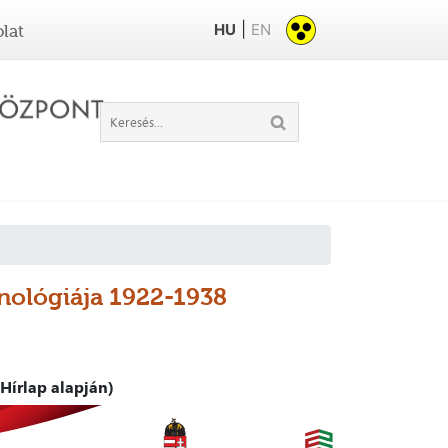
|
HU
EN
lat
onológiája 1922-1938
Hírlap alapján)