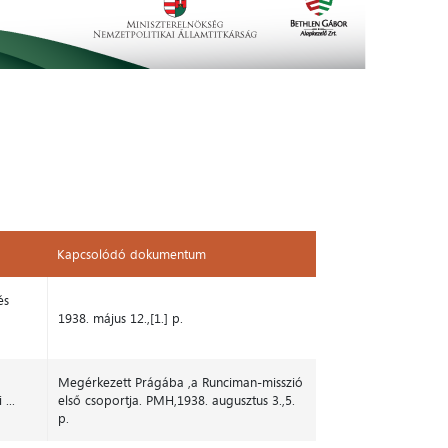
Kapcsolódó dokumentum
Kapcsolódó dokumentum
és
1938. május 12.,[1.] p.
Megérkezett Prágába ,a Runciman-misszió
...
első csoportja. PMH,1938. augusztus 3.,5.
p.