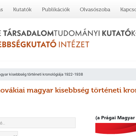
ás
Kutatók
Publikációk
Olvasószoba
Kapcso
gyar kisebbség történeti kronológiája 1922-1938
lovákiai magyar kisebbség történeti kr
(a Prágai Magyar 