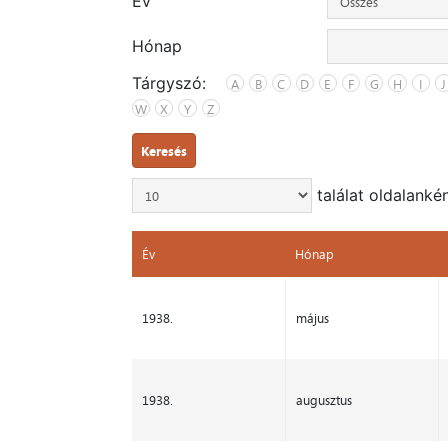
Év
Hónap
Tárgyszó:
A
B
C
D
E
F
G
H
I
J
W
X
Y
Z
Keresés
találat oldalanké
Év
Hónap
Év
Hónap
1938.
május
1938.
augusztus