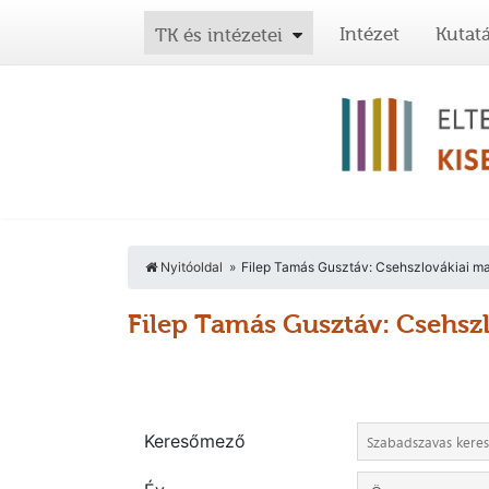
Intézet
Kutat
TK és intézetei
Nyitóoldal
Filep Tamás Gusztáv: Csehszlovákiai ma
Filep Tamás Gusztáv: Csehsz
Keresőmező