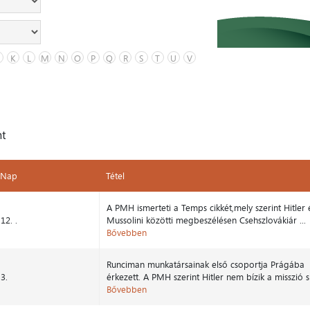
K
L
M
N
O
P
Q
R
S
T
U
V
nt
Nap
Tétel
Nap
Tétel
A PMH ismerteti a Temps cikkét,mely szerint Hitler 
12. .
Mussolini közötti megbeszélésen Csehszlovákiár ...
Bővebben
Runciman munkatársainak első csoportja Prágába
3.
érkezett. A PMH szerint Hitler nem bízik a misszió si 
Bővebben