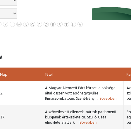
K
L
M
N
O
P
Q
R
S
T
U
V
nt
Nap
Tétel
Ka
Nap
Tétel
Ka
A Magyar Nemzeti Párt körzeti elnöksége
Az
2.
által összehívott adónagygyűlés
sz
Rimaszombatban. Szent-Ivány ...
Bővebben
pá
A szövetkezett ellenzéki pártok parlamenti
Sz
17.
klubjának értekezlete dr. Szüllő Géza
eg
elnöklete alatt,a k ...
Bővebben
pá