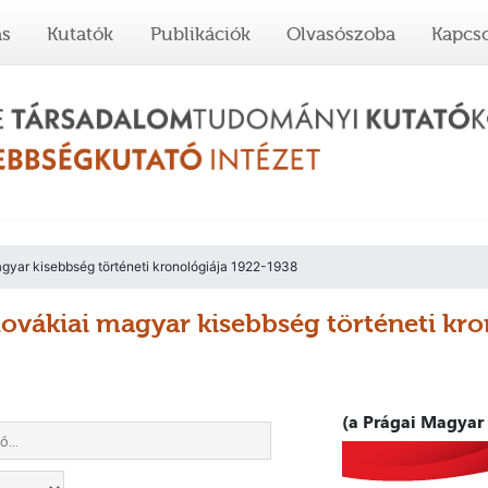
ás
Kutatók
Publikációk
Olvasószoba
Kapcso
gyar kisebbség történeti kronológiája 1922-1938
lovákiai magyar kisebbség történeti kr
(a Prágai Magyar 