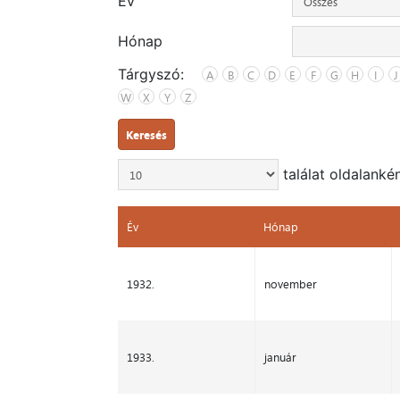
Év
Hónap
Tárgyszó:
A
B
C
D
E
F
G
H
I
J
W
X
Y
Z
Keresés
találat oldalanké
Év
Hónap
Év
Hónap
1932.
november
1933.
január