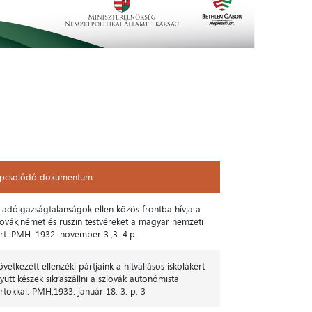
pcsolódó dokumentum
pcsolódó dokumentum
 adóigazságtalanságok ellen közös frontba hívja a
lovák,német és ruszin testvéreket a magyar nemzeti
rt. PMH. 1932. november 3.,3–4.p.
övetkezett ellenzéki pártjaink a hitvallásos iskolákért
yütt készek sikraszállni a szlovák autonómista
rtokkal. PMH,1933. január 18. 3. p. 3