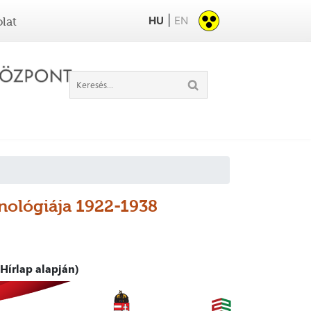
|
HU
EN
lat
onológiája 1922-1938
Hírlap alapján)