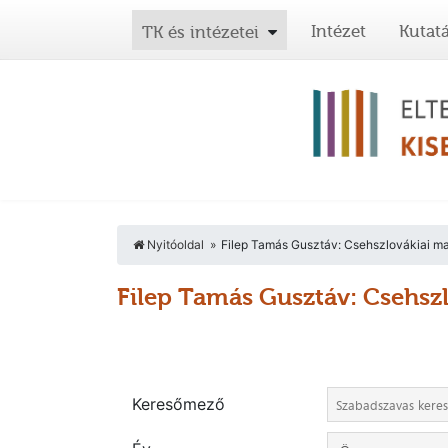
Intézet
Kutat
TK és intézetei
Nyitóoldal
Filep Tamás Gusztáv: Csehszlovákiai ma
Filep Tamás Gusztáv: Csehsz
Keresőmező