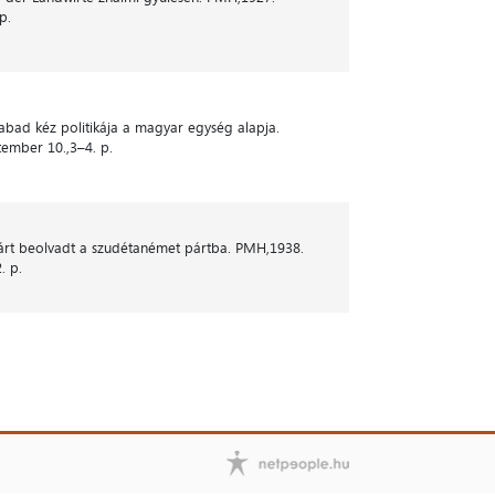
p.
zabad kéz politikája a magyar egység alapja.
ember 10.,3–4. p.
rt beolvadt a szudétanémet pártba. PMH,1938.
. p.