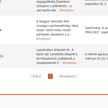
7.
nagygyűlésén,Znaimban
augusztus 20.,2. 
(Znojmo) a jelenlevők – a
szervezők elle ...
Bővebben
A Magyar Nemzeti Párt
országos pártvezetőségi ülése
Szent-Ivány: A s
9.
Léván, Szent-Ivány József
PMH,1927. szept
pártvezér beszámol a p ...
Bővebben
Lapzártakor érkezett hír: A
Bund der Landwirte kilépett a
A német agrárpá
23.
kormányból,és csatlakozik a
március 23.,[1]–2
Szudétanémet P ...
Bővebben
Előző
1
Következő