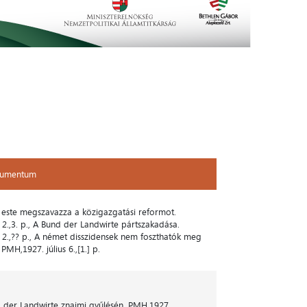
kumentum
kumentum
este megszavazza a közigazgatási reformot.
 2.,3. p., A Bund der Landwirte pártszakadása.
 2.,?? p., A német disszidensek nem foszthatók meg
MH,1927. július 6.,[1.] p.
 der Landwirte znaimi gyűlésén. PMH,1927.