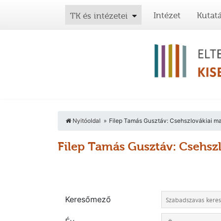
Intézet
Kutat
TK és intézetei
Nyitóoldal
Filep Tamás Gusztáv: Csehszlovákiai ma
Filep Tamás Gusztáv: Csehsz
Keresőmező