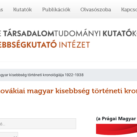
ás
Kutatók
Publikációk
Olvasószoba
Kapcso
gyar kisebbség történeti kronológiája 1922-1938
lovákiai magyar kisebbség történeti kr
(a Prágai Magyar 