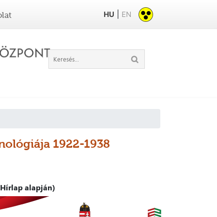
|
HU
EN
lat
onológiája 1922-1938
Hírlap alapján)