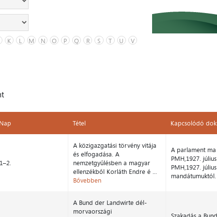
K
L
M
N
O
P
Q
R
S
T
U
V
nt
Nap
Tétel
Kapcsolódó do
Nap
Tétel
Kapcsolódó do
A közigazgatási törvény vitája
A parlament ma 
és elfogadása. A
PMH,1927. július
1–2.
nemzetgyűlésben a magyar
PMH,1927. július
ellenzékből Korláth Endre é ...
mandátumuktól. P
Bővebben
A Bund der Landwirte dél-
morvaországi
Szakadás a Bund