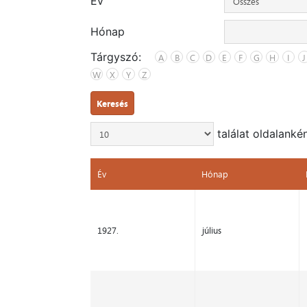
Év
Hónap
Tárgyszó:
A
B
C
D
E
F
G
H
I
J
W
X
Y
Z
Keresés
találat oldalanké
Év
Hónap
Év
Hónap
1927.
július