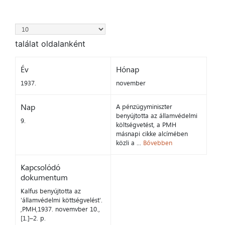
találat oldalanként
Év
Hónap
1937.
november
Nap
A pénzügyminiszter
benyújtotta az államvédelmi
9.
költségvetést, a PMH
másnapi cikke alcímében
közli a ...
Bővebben
Kapcsolódó
dokumentum
Kalfus benyújtotta az
'államvédelmi köttségvelést'.
,PMH,1937. novemvber 10.,
[1.]–2. p.