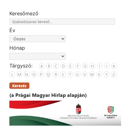
Keresőmező
Év
Hónap
Tárgyszó:
A
B
C
D
E
F
G
H
I
J
K
L
M
N
O
P
Q
R
S
T
U
V
W
X
Y
Z
Keresés
(a Prágai Magyar Hírlap alapján)