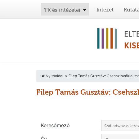
Intézet
Kutat
TK és intézetei
Nyitóoldal
Filep Tamás Gusztáv: Csehszlovákiai ma
Filep Tamás Gusztáv: Csehsz
Keresőmező