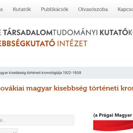
ás
Kutatók
Publikációk
Olvasószoba
Kapcso
gyar kisebbség történeti kronológiája 1922-1938
lovákiai magyar kisebbség történeti kr
(a Prágai Magyar 