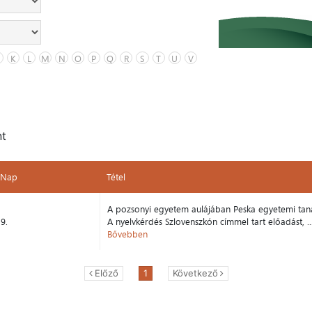
K
L
M
N
O
P
Q
R
S
T
U
V
nt
Nap
Tétel
Nap
Tétel
A pozsonyi egyetem aulájában Peska egyetemi tan
9.
A nyelvkérdés Szlovenszkón címmel tart előadást, ..
Bővebben
Előző
1
Következő