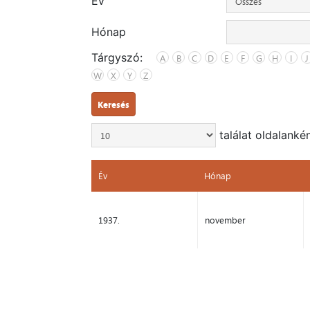
Év
Hónap
Tárgyszó:
A
B
C
D
E
F
G
H
I
J
W
X
Y
Z
Keresés
találat oldalanké
Év
Hónap
Év
Hónap
1937.
november