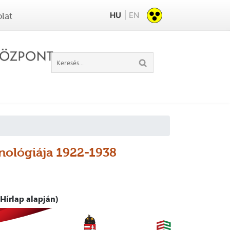
|
HU
EN
lat
onológiája 1922-1938
Hírlap alapján)