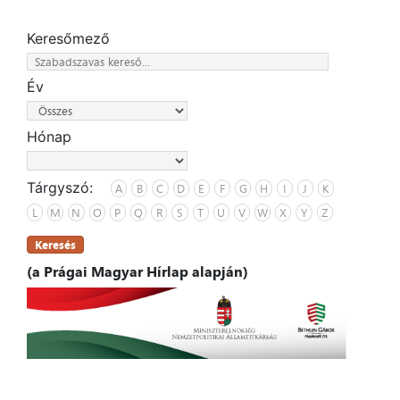
Keresőmező
Év
Hónap
Tárgyszó:
A
B
C
D
E
F
G
H
I
J
K
L
M
N
O
P
Q
R
S
T
U
V
W
X
Y
Z
Keresés
(a Prágai Magyar Hírlap alapján)